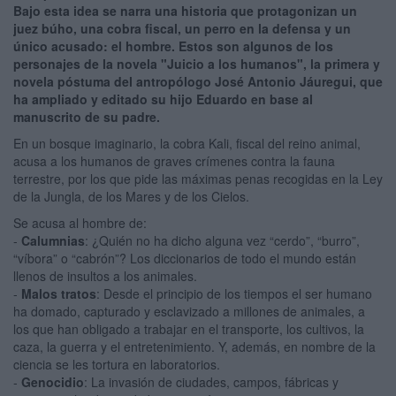
Bajo esta idea se narra una historia que protagonizan un
juez búho, una cobra fiscal, un perro en la defensa y un
único acusado: el hombre. Estos son algunos de los
personajes de la novela "Juicio a los humanos", la primera y
novela póstuma del antropólogo José Antonio Jáuregui, que
ha ampliado y editado su hijo Eduardo en base al
manuscrito de su padre.
En un bosque imaginario, la cobra Kali, fiscal del reino animal,
acusa a los humanos de graves crímenes contra la fauna
terrestre, por los que pide las máximas penas recogidas en la Ley
de la Jungla, de los Mares y de los Cielos.
Se acusa al hombre de:
-
Calumnias
: ¿Quién no ha dicho alguna vez “cerdo”, “burro”,
“víbora” o “cabrón”? Los diccionarios de todo el mundo están
llenos de insultos a los animales.
-
Malos tratos
: Desde el principio de los tiempos el ser humano
ha domado, capturado y esclavizado a millones de animales, a
los que han obligado a trabajar en el transporte, los cultivos, la
caza, la guerra y el entretenimiento. Y, además, en nombre de la
ciencia se les tortura en laboratorios.
-
Genocidio
: La invasión de ciudades, campos, fábricas y