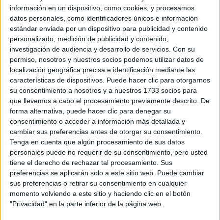
información en un dispositivo, como cookies, y procesamos
datos personales, como identificadores únicos e información
Lista de Espera de la Universidad - Qué
estándar enviada por un dispositivo para publicidad y contenido
significa y qué hacer para poder ser admitido
personalizado, medición de publicidad y contenido,
investigación de audiencia y desarrollo de servicios.
Con su
permiso, nosotros y nuestros socios podemos utilizar datos de
localización geográfica precisa e identificación mediante las
características de dispositivos. Puede hacer clic para otorgarnos
su consentimiento a nosotros y a nuestros 1733 socios para
que llevemos a cabo el procesamiento previamente descrito. De
forma alternativa, puede hacer clic para denegar su
consentimiento o acceder a información más detallada y
cambiar sus preferencias antes de otorgar su consentimiento.
Tenga en cuenta que algún procesamiento de sus datos
Preinscripción online 2026: fechas, formularios
personales puede no requerir de su consentimiento, pero usted
y nuestros mejores consejos
tiene el derecho de rechazar tal procesamiento. Sus
preferencias se aplicarán solo a este sitio web. Puede cambiar
sus preferencias o retirar su consentimiento en cualquier
momento volviendo a este sitio y haciendo clic en el botón
"Privacidad" en la parte inferior de la página web.