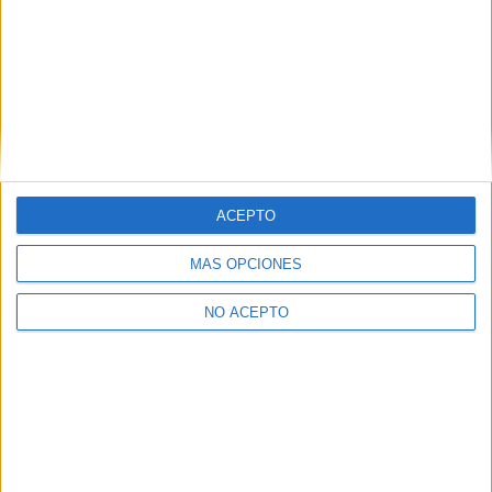
No te quedes fuera...
¡Únete a 75.000+ estudiantes como tú!
Recibe nuestros
reportajes, guías y más, directamente en su buzón y
consigue
GRATIS nuestra Guía de Universidades
(36 páginas).
ACEPTO
MÁS OPCIONES
NO ACEPTO
SÍ, QUIERO APUNTARME