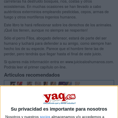
carreteras ha destruido bosques, ríos, costas y otros
ecosistemas. En muchas ocasiones se han llevado a cabo
auténticos exterminios empleando pesticidas, cepos, armas de
fuego y otros mortíferos ingenios humanos.
Este libro te hará reflexionar sobre los derechos de los animales.
¡Qué los tienen, aunque no siempre se respenten!
Sólo el perro Filos, abogado defensor, estará de parte del ser
humano y luchará para defender a su amigo, como siempre han
hecho los de su especie. Parece que el hombre tiene las de
perder, pero tendrás que llegar hasta el final de este juicio.
Si quieres más información entra en www.juicioaloshumanos.com.
Podrás leer el primer capítulo on-line.
Artículos recomendados
Su privacidad es importante para nosotros
Nosotros y nuestros
socios
almacenamos y/o accedemos a