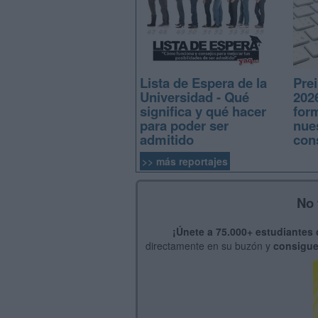
Lista de Espera de la
Prei
Universidad - Qué
2026
significa y qué hacer
for
para poder ser
nue
admitido
con
>> más reportajes
No 
¡Únete a 75.000+ estudiantes
directamente en su buzón y
consigue