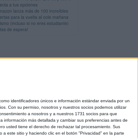
fecta a tus opciones
mazon lanza más de 100 increíbles
fertas para la vuelta al cole mañana
ismo (incluso si no eres estudiante)
stas de espera!
mo identificadores únicos e información estándar enviada por un
ios.
Con su permiso, nosotros y nuestros socios podemos utilizar
okies
 consentimiento a nosotros y a nuestros 1731 socios para que
el. +34 91 593 2767
 a información más detallada y cambiar sus preferencias antes de
o usted tiene el derecho de rechazar tal procesamiento. Sus
a este sitio y haciendo clic en el botón "Privacidad" en la parte