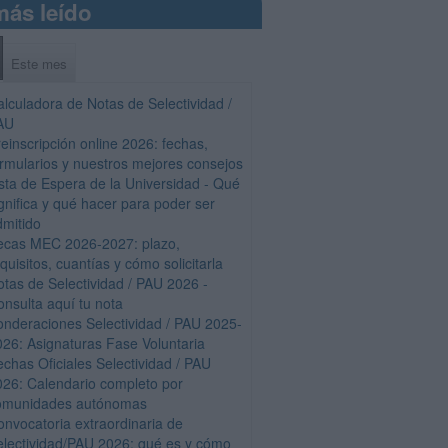
más leído
Este mes
alculadora de Notas de Selectividad /
AU
einscripción online 2026: fechas,
ormularios y nuestros mejores consejos
ista de Espera de la Universidad - Qué
gnifica y qué hacer para poder ser
dmitido
ecas MEC 2026-2027: plazo,
quisitos, cuantías y cómo solicitarla
otas de Selectividad / PAU 2026 -
onsulta aquí tu nota
onderaciones Selectividad / PAU 2025-
026: Asignaturas Fase Voluntaria
echas Oficiales Selectividad / PAU
026: Calendario completo por
omunidades autónomas
onvocatoria extraordinaria de
electividad/PAU 2026: qué es y cómo