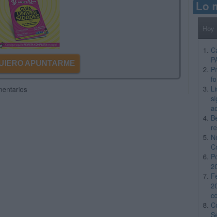
Lo 
Hoy
C
P
 QUIERO APUNTARME
Pr
f
L
mentarios
si
a
B
re
N
C
P
2
F
2
c
C
S