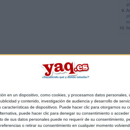
a
A
o
m
li
 en un dispositivo, como cookies, y procesamos datos personales, co
Quiénes somos
|
Contactar
|
Anúnciate
blicidad y contenido, investigación de audiencia y desarrollo de servic
o legal
|
Politica de privacidad
|
Condiciones generales
|
Política de co
as características de dispositivos. Puede hacer clic para otorgarnos su
s Mediterráneo S.L.
- Diego de León 47 - 28006 Madrid [ESPAÑA] - T
ternativa, puede hacer clic para denegar su consentimiento o acceder
 de sus datos personales puede no requerir de su consentimiento, per
referencias o retirar su consentimiento en cualquier momento volviendo 