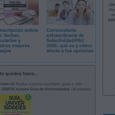
¡Ún
Rec
di
GRA
nscripción online
Convocatoria
: fechas,
extraordinaria de
mularios y
Selectividad/PAU
stros mejores
2026: qué es y cómo
sejos
afecta a tus opciones
te quedes fuera...
 como tú!
Recibe nuestros reportajes, guías y más,
 GRATIS nuestra Guía de Universidades
(36 páginas).