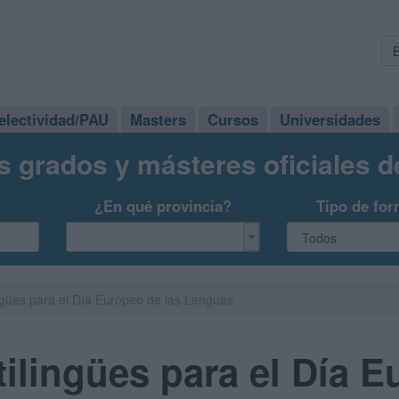
electividad/PAU
Masters
Cursos
Universidades
s grados y másteres oficiales 
¿En qué provincia?
Tipo de for
ingües para el Día Europeo de las Lenguas
tilingües para el Día 