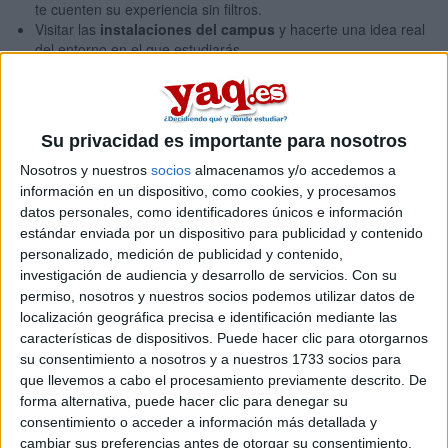
te cuenten su experiencia sin filtros.
Visitar las
instalaciones del campus
y hacerte una idea real
del entorno en el que estudiarás.
Informarte sobre
las salidas profesionales
que ofrecen
estos grados, desde el trabajo en campo hasta el diseño de
procesos industriales o la gestión empresarial agroalimentaria.
Además, vas a coincidir con otros estudiantes que están en tu
Su privacidad es importante para nosotros
misma situación, lo cual también ayuda a imaginar cómo sería tu
Nosotros y nuestros
socios
almacenamos y/o accedemos a
día a día allí.
información en un dispositivo, como cookies, y procesamos
¿Cómo participar?
datos personales, como identificadores únicos e información
estándar enviada por un dispositivo para publicidad y contenido
personalizado, medición de publicidad y contenido,
La jornada será el
7 de febrero a las 10:00 h
, en la sede de
investigación de audiencia y desarrollo de servicios.
Con su
Comillas INEA, en Valladolid.
permiso, nosotros y nuestros socios podemos utilizar datos de
El evento será presencial y requiere
inscripción previa
localización geográfica precisa e identificación mediante las
cumplimentando el formulario que encontrarás en este
características de dispositivos. Puede hacer clic para otorgarnos
enlace
, así que si te interesa, no lo dejes para el último
su consentimiento a nosotros y a nuestros 1733 socios para
momento.
que llevemos a cabo el procesamiento previamente descrito. De
Artículos recomendados
forma alternativa, puede hacer clic para denegar su
consentimiento o acceder a información más detallada y
cambiar sus preferencias antes de otorgar su consentimiento.