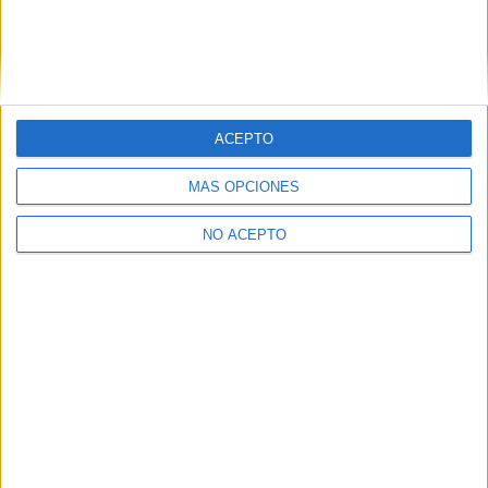
ACEPTO
MÁS OPCIONES
No te quedes fuera...
NO ACEPTO
¡Únete a 75.000+ estudiantes como tú!
Recibe nuestros
reportajes, guías y más, directamente en su buzón y
consigue
GRATIS nuestra Guía de Universidades
(36 páginas).