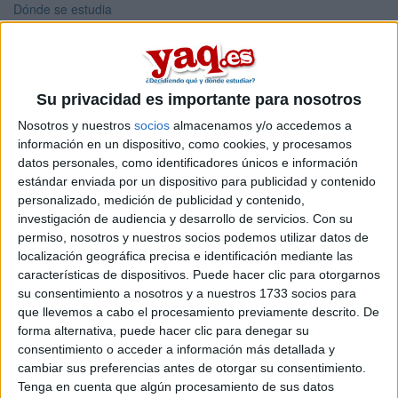
Dónde se estudia
Descripción
Usuarios interesados
Geografía en los foros
Su privacidad es importante para nosotros
Nosotros y nuestros
socios
almacenamos y/o accedemos a
Traslado de expediente con la misma carrera.
información en un dispositivo, como cookies, y procesamos
Colegio Mayor en Madrid
Ingeniería en Organización Industrial vs ADE
datos personales, como identificadores únicos e información
Grado de Filosofía Política y Economía
estándar enviada por un dispositivo para publicidad y contenido
Ayuda sobre que estudiar
personalizado, medición de publicidad y contenido,
investigación de audiencia y desarrollo de servicios.
Con su
Gente que quiere estudiar Geografía
permiso, nosotros y nuestros socios podemos utilizar datos de
localización geográfica precisa e identificación mediante las
A 59 usuarios les interesan estos estudios
características de dispositivos. Puede hacer clic para otorgarnos
su consentimiento a nosotros y a nuestros 1733 socios para
que llevemos a cabo el procesamiento previamente descrito. De
forma alternativa, puede hacer clic para denegar su
consentimiento o acceder a información más detallada y
cambiar sus preferencias antes de otorgar su consentimiento.
Tenga en cuenta que algún procesamiento de sus datos