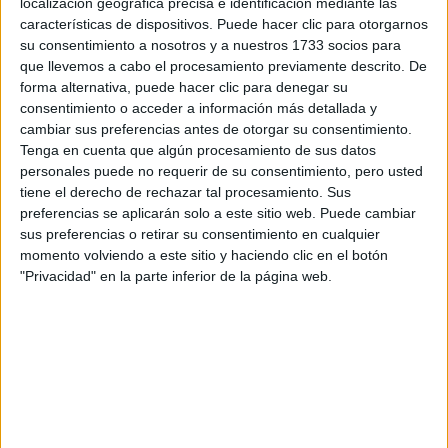
localización geográfica precisa e identificación mediante las
características de dispositivos. Puede hacer clic para otorgarnos
Tus apellidos:
*
su consentimiento a nosotros y a nuestros 1733 socios para
que llevemos a cabo el procesamiento previamente descrito. De
Tu email:
*
forma alternativa, puede hacer clic para denegar su
consentimiento o acceder a información más detallada y
cambiar sus preferencias antes de otorgar su consentimiento.
¿Qué quieres preguntar?
*
Tenga en cuenta que algún procesamiento de sus datos
personales puede no requerir de su consentimiento, pero usted
tiene el derecho de rechazar tal procesamiento. Sus
preferencias se aplicarán solo a este sitio web. Puede cambiar
sus preferencias o retirar su consentimiento en cualquier
momento volviendo a este sitio y haciendo clic en el botón
"Privacidad" en la parte inferior de la página web.
Escribe aquí las dudas o preguntas que te gustaría que te
respondieran: plazos de preinscripción, precios, plazas
disponibles…:
Acepto los
términos y condiciones
y la
política de
privacidad
:
*