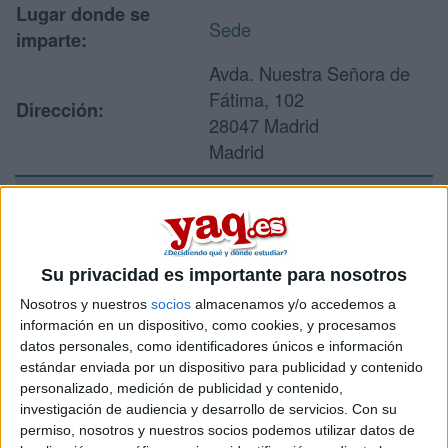
Lugar donde se
Sede
imparte:
Avda. Nuestra Señora de
Fátima, 102
Dirección:
28047 Madrid
Madrid
Recibir más
información
Su privacidad es importante para nosotros
Nosotros y nuestros
socios
almacenamos y/o accedemos a
Rellena este formulario con tus datos y un texto con las
información en un dispositivo, como cookies, y procesamos
preguntas que quieres hacer. Al pulsar el botón de enviar,
datos personales, como identificadores únicos e información
los datos y la pregunta que has introducido se enviarán
estándar enviada por un dispositivo para publicidad y contenido
por correo electrónico al centro educativo para que te
personalizado, medición de publicidad y contenido,
respondan ellos directamente.
investigación de audiencia y desarrollo de servicios.
Con su
Tu nombre:
*
permiso, nosotros y nuestros socios podemos utilizar datos de