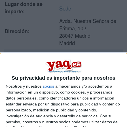
Lugar donde se
Sede
imparte:
Avda. Nuestra Señora de
Fátima, 102
Dirección:
28047 Madrid
Madrid
Recibir más
información
Su privacidad es importante para nosotros
Nosotros y nuestros
socios
almacenamos y/o accedemos a
Rellena este formulario con tus datos y un texto con las
información en un dispositivo, como cookies, y procesamos
preguntas que quieres hacer. Al pulsar el botón de enviar,
datos personales, como identificadores únicos e información
los datos y la pregunta que has introducido se enviarán
estándar enviada por un dispositivo para publicidad y contenido
por correo electrónico al centro educativo para que te
personalizado, medición de publicidad y contenido,
respondan ellos directamente.
investigación de audiencia y desarrollo de servicios.
Con su
Tu nombre:
*
permiso, nosotros y nuestros socios podemos utilizar datos de