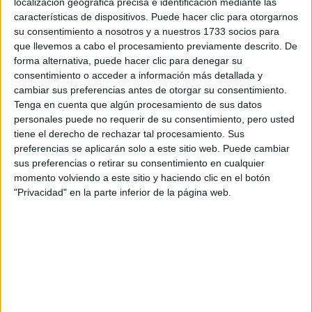
localización geográfica precisa e identificación mediante las
características de dispositivos. Puede hacer clic para otorgarnos
Tus apellidos:
*
su consentimiento a nosotros y a nuestros 1733 socios para
que llevemos a cabo el procesamiento previamente descrito. De
Tu email:
*
forma alternativa, puede hacer clic para denegar su
consentimiento o acceder a información más detallada y
cambiar sus preferencias antes de otorgar su consentimiento.
¿Qué quieres preguntar?
*
Tenga en cuenta que algún procesamiento de sus datos
personales puede no requerir de su consentimiento, pero usted
tiene el derecho de rechazar tal procesamiento. Sus
preferencias se aplicarán solo a este sitio web. Puede cambiar
sus preferencias o retirar su consentimiento en cualquier
momento volviendo a este sitio y haciendo clic en el botón
"Privacidad" en la parte inferior de la página web.
Escribe aquí las dudas o preguntas que te gustaría que te
respondieran: plazos de preinscripción, precios, plazas
disponibles…:
Acepto los
términos y condiciones
y la
política de
privacidad
:
*