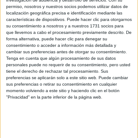
los datos y la pregunta que has introducido se enviarán
investigación de audiencia y desarrollo de servicios.
Con su
por correo electrónico al centro educativo para que te
permiso, nosotros y nuestros socios podemos utilizar datos de
respondan ellos directamente.
localización geográfica precisa e identificación mediante las
características de dispositivos. Puede hacer clic para otorgarnos
Tu nombre:
*
su consentimiento a nosotros y a nuestros 1731 socios para
que llevemos a cabo el procesamiento previamente descrito. De
Tus apellidos:
*
forma alternativa, puede hacer clic para denegar su
consentimiento o acceder a información más detallada y
cambiar sus preferencias antes de otorgar su consentimiento.
Tu email:
*
Tenga en cuenta que algún procesamiento de sus datos
personales puede no requerir de su consentimiento, pero usted
tiene el derecho de rechazar tal procesamiento. Sus
¿Qué quieres preguntar?
*
preferencias se aplicarán solo a este sitio web. Puede cambiar
sus preferencias o retirar su consentimiento en cualquier
momento volviendo a este sitio y haciendo clic en el botón
"Privacidad" en la parte inferior de la página web.
Escribe aquí las dudas o preguntas que te gustaría que te
respondieran: plazos de preinscripción, precios, plazas
disponibles…: