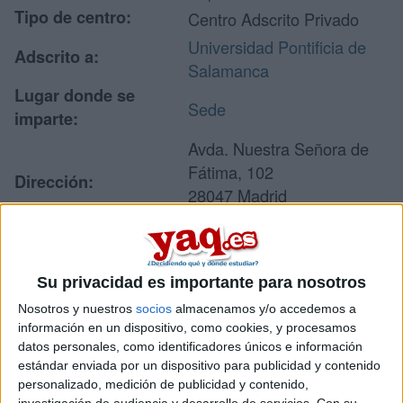
Tipo de centro:
Centro Adscrito Privado
Universidad Pontificia de
Adscrito a:
Salamanca
Lugar donde se
Sede
imparte:
Avda. Nuestra Señora de
Fátima, 102
Dirección:
28047 Madrid
Madrid
Su privacidad es importante para nosotros
Recibir más
Nosotros y nuestros
socios
almacenamos y/o accedemos a
información
información en un dispositivo, como cookies, y procesamos
datos personales, como identificadores únicos e información
estándar enviada por un dispositivo para publicidad y contenido
Rellena este formulario con tus datos y un texto con las
personalizado, medición de publicidad y contenido,
preguntas que quieres hacer. Al pulsar el botón de enviar,