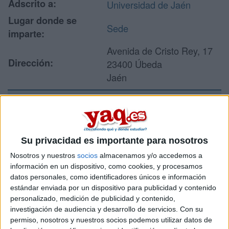
Adscrito a:
Universidad de Jaén
Lugar donde se
Sede
imparte:
Avenida de Cristo Rey, 17
Dirección:
23400 Úbeda
Jaén
Recibir más
información
Su privacidad es importante para nosotros
Nosotros y nuestros
socios
almacenamos y/o accedemos a
Rellena este formulario con tus datos y un texto con las
información en un dispositivo, como cookies, y procesamos
preguntas que quieres hacer. Al pulsar el botón de enviar,
datos personales, como identificadores únicos e información
los datos y la pregunta que has introducido se enviarán
estándar enviada por un dispositivo para publicidad y contenido
por correo electrónico al centro educativo para que te
personalizado, medición de publicidad y contenido,
respondan ellos directamente.
investigación de audiencia y desarrollo de servicios.
Con su
Tu nombre:
*
permiso, nosotros y nuestros socios podemos utilizar datos de