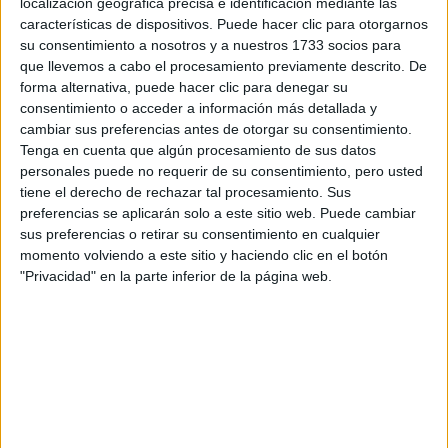
localización geográfica precisa e identificación mediante las
características de dispositivos. Puede hacer clic para otorgarnos
Tus apellidos:
*
su consentimiento a nosotros y a nuestros 1733 socios para
que llevemos a cabo el procesamiento previamente descrito. De
Tu email:
*
forma alternativa, puede hacer clic para denegar su
consentimiento o acceder a información más detallada y
cambiar sus preferencias antes de otorgar su consentimiento.
¿Qué quieres preguntar?
*
Tenga en cuenta que algún procesamiento de sus datos
personales puede no requerir de su consentimiento, pero usted
tiene el derecho de rechazar tal procesamiento. Sus
preferencias se aplicarán solo a este sitio web. Puede cambiar
sus preferencias o retirar su consentimiento en cualquier
momento volviendo a este sitio y haciendo clic en el botón
"Privacidad" en la parte inferior de la página web.
Escribe aquí las dudas o preguntas que te gustaría que te
respondieran: plazos de preinscripción, precios, plazas
disponibles…:
Acepto los
términos y condiciones
y la
política de
privacidad
:
*