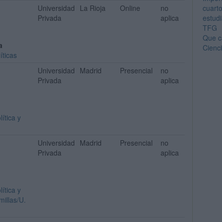
Universidad
La Rioja
Online
no
cuart
Privada
aplica
estud
TFG
Que c
a
Cienc
íticas
Universidad
Madrid
Presencial
no
Privada
aplica
ítica y
Universidad
Madrid
Presencial
no
Privada
aplica
ítica y
millas/U.