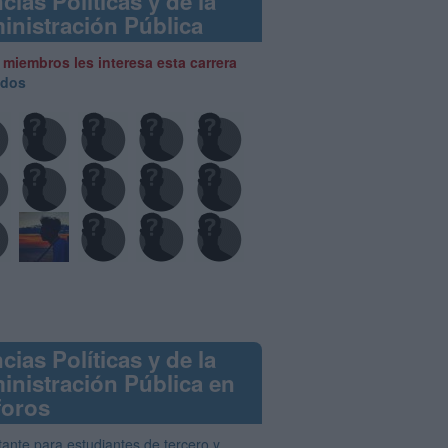
cias Políticas y de la
inistración Pública
 miembros les interesa esta carrera
odos
cias Políticas y de la
inistración Pública en
foros
tante para estudiantes de tercero y