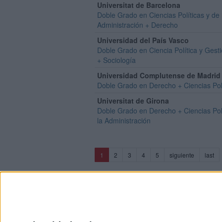
Universitat de Barcelona
Doble Grado en Ciencias Políticas y de 
Administración + Derecho
Universidad del País Vasco
Doble Grado en Ciencia Política y Gesti
+ Sociología
Universidad Complutense de Madrid
Doble Grado en Derecho + Ciencias Pol
Universitat de Girona
Doble Grado en Derecho + Ciencias Polí
la Administración
(current)
1
2
3
4
5
siguiente
last