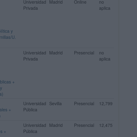
Universidad
Madrid
Online
no
Privada
aplica
ítica y
millas/U.
Universidad
Madrid
Presencial
no
Privada
aplica
blicas +
cy
s)
Universidad
Sevilla
Presencial
12,799
ales +
Pública
n
Universidad
Madrid
Presencial
12,475
es +
Pública