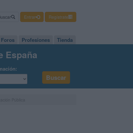
Buscar
Entrar
Regístrate
Foros
Profesiones
Tienda
de España
mación:
ración Pública