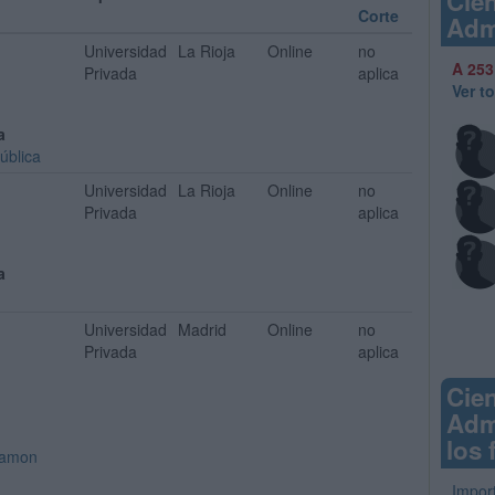
Cien
Corte
Adm
Universidad
La Rioja
Online
no
A 253
Privada
aplica
Ver t
a
ública
Universidad
La Rioja
Online
no
Privada
aplica
a
Universidad
Madrid
Online
no
Privada
aplica
Cien
Adm
los 
 Ramon
Impor