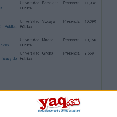
Universidad
Barcelona
Presencial
11,032
la
Pública
Universidad
Vizcaya
Presencial
10,390
ón Pública
Pública
Universidad
Madrid
Presencial
10,150
íticas
Pública
Universidad
Girona
Presencial
9,556
ticas y de
Pública