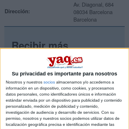
Av. Diagonal, 684
Dirección:
08034 Barcelona
Barcelona
Recibir más
información
Rellena este formulario con tus datos y un texto con las
preguntas que quieres hacer. Al pulsar el botón de enviar,
Su privacidad es importante para nosotros
los datos y la pregunta que has introducido se enviarán
Nosotros y nuestros
socios
almacenamos y/o accedemos a
por correo electrónico al centro educativo para que te
información en un dispositivo, como cookies, y procesamos
respondan ellos directamente.
datos personales, como identificadores únicos e información
Tu nombre:
*
estándar enviada por un dispositivo para publicidad y contenido
personalizado, medición de publicidad y contenido,
investigación de audiencia y desarrollo de servicios.
Con su
Tus apellidos:
*
permiso, nosotros y nuestros socios podemos utilizar datos de
localización geográfica precisa e identificación mediante las