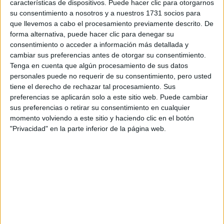
Tu email:
*
características de dispositivos. Puede hacer clic para otorgarnos
su consentimiento a nosotros y a nuestros 1731 socios para
que llevemos a cabo el procesamiento previamente descrito. De
¿Qué quieres preguntar?
*
forma alternativa, puede hacer clic para denegar su
consentimiento o acceder a información más detallada y
cambiar sus preferencias antes de otorgar su consentimiento.
Tenga en cuenta que algún procesamiento de sus datos
personales puede no requerir de su consentimiento, pero usted
tiene el derecho de rechazar tal procesamiento. Sus
preferencias se aplicarán solo a este sitio web. Puede cambiar
Escribe aquí las dudas o preguntas que te gustaría que te
sus preferencias o retirar su consentimiento en cualquier
respondieran: plazos de preinscripción, precios, plazas
disponibles…:
momento volviendo a este sitio y haciendo clic en el botón
"Privacidad" en la parte inferior de la página web.
Acepto los
términos y condiciones
y la
política de
privacidad
:
*
Información básica sobre protección de datos