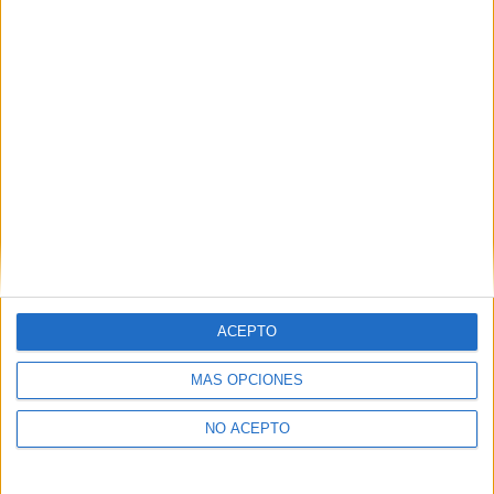
como otros derechos, como se explica en nuestra polítia de
privacidad.
Puedes consultar nuestra política de privacidad completa
aquí
.
¿Quieres ver más titulaciones como ésta?
Dónde estudiar Ciencias Políticas y de la Administración Pública:
Pincha aquí para ver todas las opciones
¿Necesitas alojamiento universitario en
Barcelona?
ACEPTO
>> Residencias de estudiantes y colegios mayores en Barcelona
MÁS OPCIONES
¿Decidiendo si estudiar esto?
NO ACEPTO
Pídeles información ¡GRATIS!