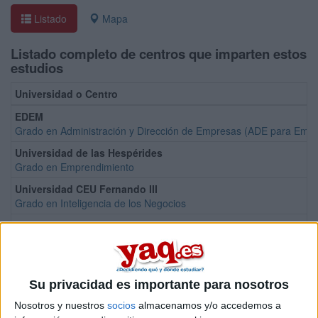
Listado
Mapa
Listado completo de centros que imparten estos
estudios
Universidad o Centro
EDEM
Grado en Administración y Dirección de Empresas (ADE para Emp
Universidad de las Hespérides
Grado en Emprendimiento
Universidad CEU Fernando III
Grado en Inteligencia de los Negocios
Mondragon Unibertsitatea
Su privacidad es importante para nosotros
Grado en Liderazgo Emprendedor e Innovación
Nosotros y nuestros
socios
almacenamos y/o accedemos a