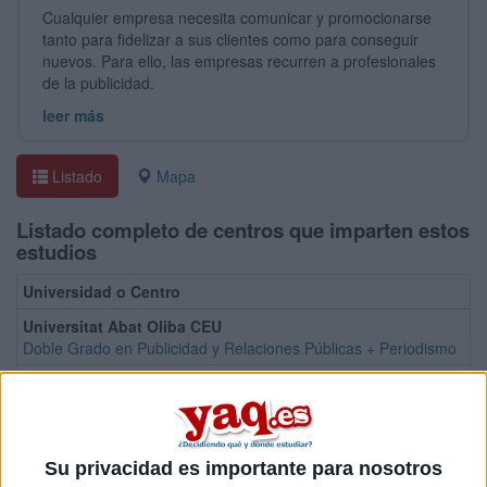
Cualquier empresa necesita comunicar y promocionarse
tanto para fidelizar a sus clientes como para conseguir
nuevos. Para ello, las empresas recurren a profesionales
de la publicidad.
leer más
Listado
Mapa
Listado completo de centros que imparten estos
estudios
Universidad o Centro
Universitat Abat Oliba CEU
Doble Grado en Publicidad y Relaciones Públicas + Periodismo
Universidad Francisco de Vitoria
Doble Grado en Publicidad, Ideación y Comunicación de Marcas + 
Universidad Católica de Murcia
Doble Grado en Turismo + Publicidad y Relaciones Públicas
Su privacidad es importante para nosotros