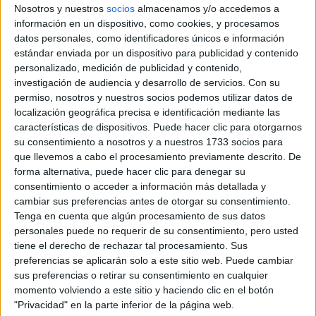
Universidad Católica de Murcia
Nosotros y nuestros
socios
almacenamos y/o accedemos a
Doble Grado en Turismo + Publicidad y Relaciones Públicas
información en un dispositivo, como cookies, y procesamos
datos personales, como identificadores únicos e información
Universidad Rey Juan Carlos
Doble Grado en Publicidad y Relaciones Públicas + Marketing
estándar enviada por un dispositivo para publicidad y contenido
personalizado, medición de publicidad y contenido,
Universitat Autònoma de Barcelona
investigación de audiencia y desarrollo de servicios.
Con su
Grado en Publicidad y Relaciones Públicas
permiso, nosotros y nuestros socios podemos utilizar datos de
Universidad Rey Juan Carlos
localización geográfica precisa e identificación mediante las
Grado en Publicidad y Relaciones Públicas
características de dispositivos. Puede hacer clic para otorgarnos
su consentimiento a nosotros y a nuestros 1733 socios para
Universidad Rey Juan Carlos
que llevemos a cabo el procesamiento previamente descrito. De
Grado en Publicidad y Relaciones Públicas
forma alternativa, puede hacer clic para denegar su
Universidad Rey Juan Carlos
consentimiento o acceder a información más detallada y
Doble Grado en Publicidad y Relaciones Públicas + Administración
cambiar sus preferencias antes de otorgar su consentimiento.
Tenga en cuenta que algún procesamiento de sus datos
Universidad Rey Juan Carlos
personales puede no requerir de su consentimiento, pero usted
Grado en Publicidad y Relaciones Públicas
tiene el derecho de rechazar tal procesamiento. Sus
preferencias se aplicarán solo a este sitio web. Puede cambiar
sus preferencias o retirar su consentimiento en cualquier
(current)
first
anterior
...
2
3
4
5
6
momento volviendo a este sitio y haciendo clic en el botón
"Privacidad" en la parte inferior de la página web.