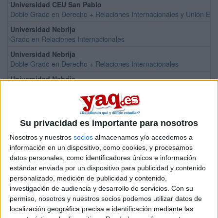
Universidad CEU San Pablo
Doble Grado en Derecho + Relaciones Internacionales y Unión Eu
Universidad Nebrija
Grado en Relaciones Internacionales
Universidad Nebrija
Doble Grado en Derecho + Relaciones Internacionales
Universidad Nebrija
Doble Grado en Periodismo + Relaciones Internacionales
IE University
Doble Grado en Administración de Empresas + Relaciones Internaci
Su privacidad es importante para nosotros
Universidad Europea de Madrid
Grado en Relaciones Internacionales (Global Bachelor´s Degree in I
Nosotros y nuestros
socios
almacenamos y/o accedemos a
información en un dispositivo, como cookies, y procesamos
Universidad Europea de Madrid
datos personales, como identificadores únicos e información
Doble Grado en Derecho + Relaciones Internacionales
estándar enviada por un dispositivo para publicidad y contenido
Universidad Nebrija
personalizado, medición de publicidad y contenido,
Doble Grado en Creación, Administración y Dirección de Empresas 
investigación de audiencia y desarrollo de servicios.
Con su
permiso, nosotros y nuestros socios podemos utilizar datos de
Universitat Ramon Llull
localización geográfica precisa e identificación mediante las
Grado en Relaciones Internacionales