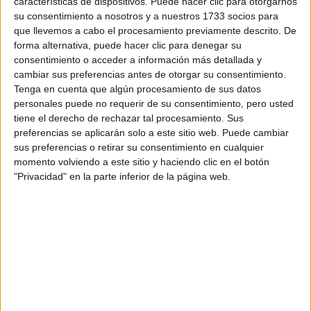
características de dispositivos. Puede hacer clic para otorgarnos
su consentimiento a nosotros y a nuestros 1733 socios para
que llevemos a cabo el procesamiento previamente descrito. De
Universidad Alfonso X el Sabio
forma alternativa, puede hacer clic para denegar su
Grado en Relaciones Internacionales
consentimiento o acceder a información más detallada y
cambiar sus preferencias antes de otorgar su consentimiento.
Tenga en cuenta que algún procesamiento de sus datos
personales puede no requerir de su consentimiento, pero usted
Universidad Alfonso X el Sabio
tiene el derecho de rechazar tal procesamiento. Sus
Doble Grado en Derecho + Relaciones Internacionales
preferencias se aplicarán solo a este sitio web. Puede cambiar
sus preferencias o retirar su consentimiento en cualquier
Universidad Europea de Madrid
momento volviendo a este sitio y haciendo clic en el botón
Doble Grado en Periodismo + Relaciones Internacionales
"Privacidad" en la parte inferior de la página web.
Universidad Pontificia Comillas
Doble Grado en Administración y Dirección de Empresas (ADE) + Re