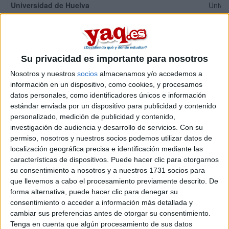
Universidad de Huelva
Univer
Grado en Trabajo Social
Universidad de Jaén
Univer
Grado en Trabajo Social
Universidad de La Rioja
Univer
Su privacidad es importante para nosotros
Grado en Trabajo Social
Nosotros y nuestros
socios
almacenamos y/o accedemos a
Universidad de Murcia
Univer
información en un dispositivo, como cookies, y procesamos
Grado en Trabajo Social
datos personales, como identificadores únicos e información
estándar enviada por un dispositivo para publicidad y contenido
Universidad de Salamanca
Univer
personalizado, medición de publicidad y contenido,
Grado en Trabajo Social
investigación de audiencia y desarrollo de servicios.
Con su
Universidad de Valladolid
Univer
permiso, nosotros y nuestros socios podemos utilizar datos de
Grado en Trabajo Social
localización geográfica precisa e identificación mediante las
características de dispositivos. Puede hacer clic para otorgarnos
Universidad de Zaragoza
Univer
su consentimiento a nosotros y a nuestros 1731 socios para
Grado en Trabajo Social
que llevemos a cabo el procesamiento previamente descrito. De
Universidad de Málaga
Univer
forma alternativa, puede hacer clic para denegar su
Grado en Trabajo Social
consentimiento o acceder a información más detallada y
Universidad Nacional de Educación a Distancia (UNED)
Univer
cambiar sus preferencias antes de otorgar su consentimiento.
Grado en Trabajo Social
Tenga en cuenta que algún procesamiento de sus datos