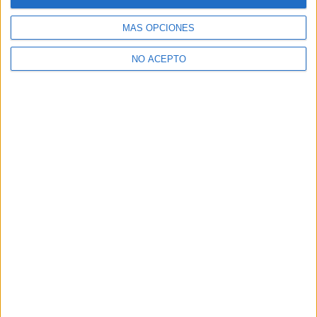
MÁS OPCIONES
NO ACEPTO
Trabajo Social en los foros
Importante para estudiantes de tercero y cuarto de carrera
Traducción e Interpretación, tiene salida???
Cambiar de universidad
Ponderación Matemáticas Andalucía 2020
Indecisión por el cambio de carrera