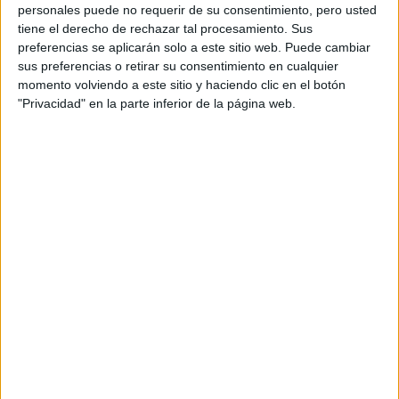
personales puede no requerir de su consentimiento, pero usted
Universidad de Las Palmas de Gran Canaria
Univer
tiene el derecho de rechazar tal procesamiento. Sus
Grado en Trabajo Social
preferencias se aplicarán solo a este sitio web. Puede cambiar
Universidad de Castilla - La Mancha
Univer
sus preferencias o retirar su consentimiento en cualquier
Grado en Trabajo Social
momento volviendo a este sitio y haciendo clic en el botón
"Privacidad" en la parte inferior de la página web.
Universidad de Oviedo
Univer
Grado en Trabajo Social
Universidad de Las Palmas de Gran Canaria
Univer
Grado en Trabajo Social
E.U. de Trabajo Social Ntra. Sra. del Camino
Centro
Grado en Trabajo Social
E.U. de Trabajo Social
Centro
Grado en Trabajo Social
Universidad de Almería
Univer
Grado en Trabajo Social
(current)
first
anterior
1
2
3
siguiente
last