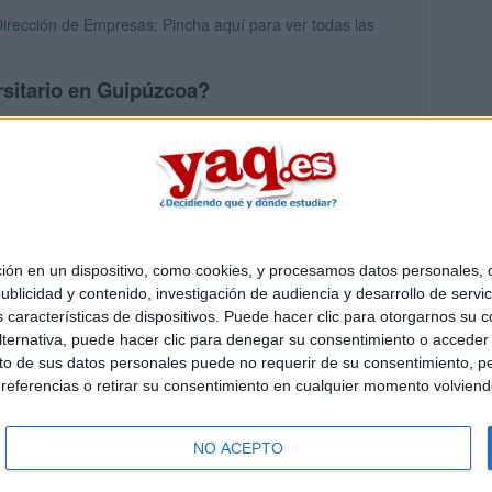
irección de Empresas: Pincha aquí para ver todas las
rsitario en Guipúzcoa?
os mayores en Guipúzcoa
 en un dispositivo, como cookies, y procesamos datos personales, co
Quiénes somos
|
Contactar
|
Anúnciate
blicidad y contenido, investigación de audiencia y desarrollo de servic
o legal
|
Politica de privacidad
|
Condiciones generales
|
Política de co
as características de dispositivos. Puede hacer clic para otorgarnos su
s Mediterráneo S.L.
- Diego de León 47 - 28006 Madrid [ESPAÑA] - T
ternativa, puede hacer clic para denegar su consentimiento o acceder
 de sus datos personales puede no requerir de su consentimiento, per
referencias o retirar su consentimiento en cualquier momento volviendo 
NO ACEPTO