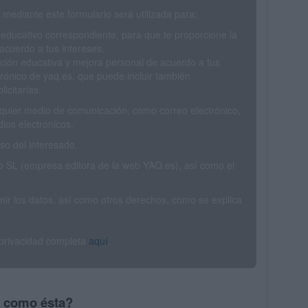
mediante este formulario será utilizada para:
 educativo correspondiente, para que te proporcione la
acuerdo a tus intereses.
ción educativa y mejora personal de acuerdo a tus
trónico de yaq.es, que puede incluir también
icitarias.
ualquier medio de comunicación, como correo electrónico,
ios electrónicos.
o del interesado.
SL (empresa editora de la web YAQ.es), así como el
rimir los datos, así como otros derechos, como se explica
 privacidad completa
aquí
.
s como ésta?