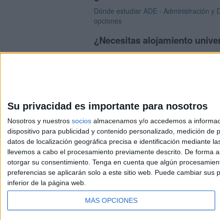
Dónde estudiar ADE - Administración y D
opciones
¿Necesitas alojamiento unive
>> Residencias de estudiantes y colegi
Su privacidad es importante para nosotros
Nosotros y nuestros
socios
almacenamos y/o accedemos a información
dispositivo para publicidad y contenido personalizado, medición de pu
Avis
datos de localización geográfica precisa e identificación mediante l
© 2003-2026
Compá
llevemos a cabo el procesamiento previamente descrito. De forma al
otorgar su consentimiento.
Tenga en cuenta que algún procesamiento
preferencias se aplicarán solo a este sitio web. Puede cambiar sus p
inferior de la página web.
MÁS OPCIONES