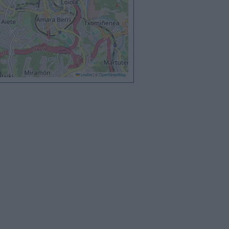
Leaflet
|
©
OpenStreetMap