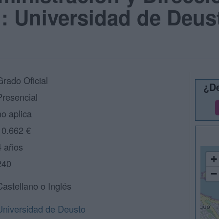
: Universidad de Deu
Grado Oficial
¿De
Presencial
no aplica
10.662 €
4 años
+
240
−
Castellano o Inglés
Universidad de Deusto