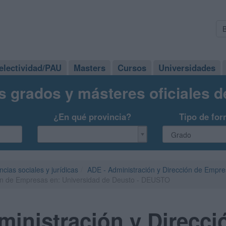
electividad/PAU
Masters
Cursos
Universidades
s grados y másteres oficiales 
¿En qué provincia?
Tipo de for
ncias sociales y jurídicas
ADE - Administración y Dirección de Empr
ión de Empresas en: Universidad de Deusto - DEUSTO
inistración y Direcci