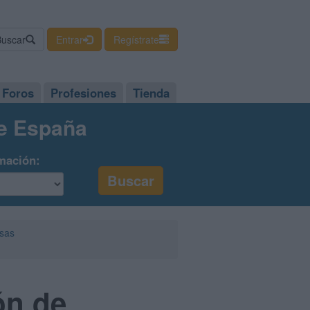
Buscar
Entrar
Regístrate
Foros
Profesiones
Tienda
de España
mación:
esas
ón de