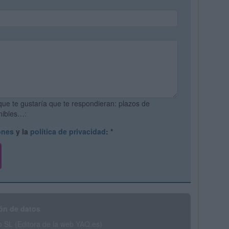
que te gustaría que te respondieran: plazos de
onibles…:
ones
y la
política de privacidad
:
*
ón de datos
SL (Editora de la web YAQ.es)