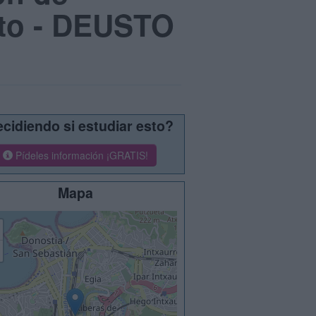
sto - DEUSTO
cidiendo si estudiar esto?
Pídeles información ¡GRATIS!
Mapa