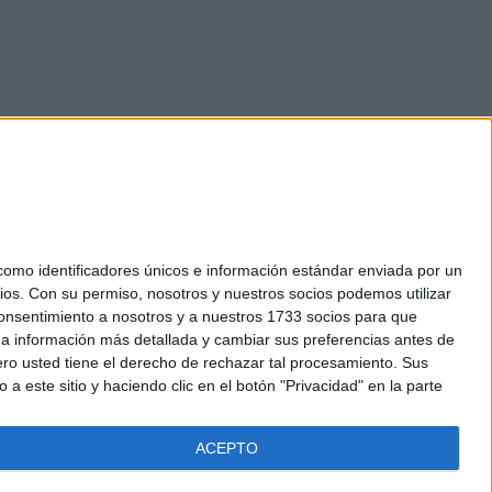
mo identificadores únicos e información estándar enviada por un
ios.
Con su permiso, nosotros y nuestros socios podemos utilizar
okies
 consentimiento a nosotros y a nuestros 1733 socios para que
el. +34 91 593 2767
 a información más detallada y cambiar sus preferencias antes de
o usted tiene el derecho de rechazar tal procesamiento. Sus
a este sitio y haciendo clic en el botón "Privacidad" en la parte
ACEPTO