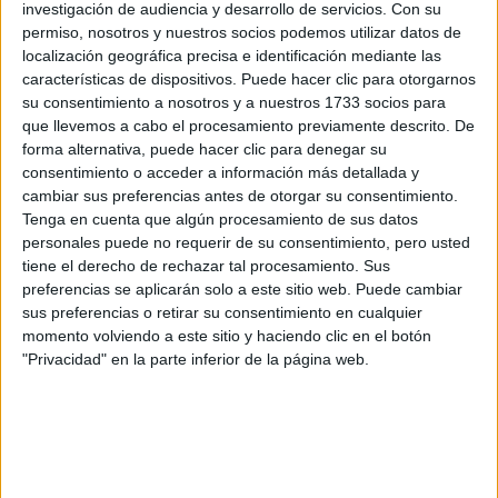
Rellena este formulario con tus datos y un texto con las
investigación de audiencia y desarrollo de servicios.
Con su
preguntas que quieres hacer. Al pulsar el botón de enviar,
permiso, nosotros y nuestros socios podemos utilizar datos de
los datos y la pregunta que has introducido se enviarán
localización geográfica precisa e identificación mediante las
por correo electrónico al centro educativo para que te
características de dispositivos. Puede hacer clic para otorgarnos
respondan ellos directamente.
su consentimiento a nosotros y a nuestros 1733 socios para
que llevemos a cabo el procesamiento previamente descrito. De
Tu nombre:
*
forma alternativa, puede hacer clic para denegar su
consentimiento o acceder a información más detallada y
Tus apellidos:
*
cambiar sus preferencias antes de otorgar su consentimiento.
Tenga en cuenta que algún procesamiento de sus datos
personales puede no requerir de su consentimiento, pero usted
Tu email:
*
tiene el derecho de rechazar tal procesamiento. Sus
preferencias se aplicarán solo a este sitio web. Puede cambiar
¿Qué quieres preguntar?
*
sus preferencias o retirar su consentimiento en cualquier
momento volviendo a este sitio y haciendo clic en el botón
"Privacidad" en la parte inferior de la página web.
Escribe aquí las dudas o preguntas que te gustaría que te
respondieran: plazos de preinscripción, precios, plazas