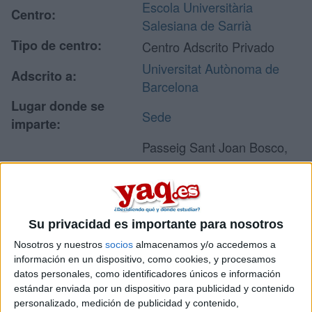
Escola Universitària
Centro:
Salesiana de Sarrià
Tipo de centro:
Centro Adscrito Privado
Universitat Autònoma de
Adscrito a:
Barcelona
Lugar donde se
Sede
imparte:
Passeig Sant Joan Bosco,
74
Dirección:
8017 Barcelona
Barcelona
Su privacidad es importante para nosotros
Nosotros y nuestros
socios
almacenamos y/o accedemos a
Recibir más
información en un dispositivo, como cookies, y procesamos
datos personales, como identificadores únicos e información
información
estándar enviada por un dispositivo para publicidad y contenido
personalizado, medición de publicidad y contenido,