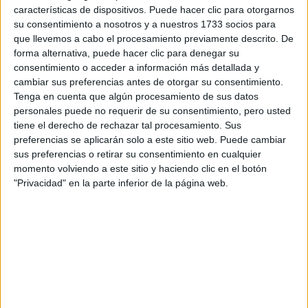
características de dispositivos. Puede hacer clic para otorgarnos
Tu email:
*
su consentimiento a nosotros y a nuestros 1733 socios para
que llevemos a cabo el procesamiento previamente descrito. De
forma alternativa, puede hacer clic para denegar su
¿Qué quieres preguntar?
*
consentimiento o acceder a información más detallada y
cambiar sus preferencias antes de otorgar su consentimiento.
Tenga en cuenta que algún procesamiento de sus datos
personales puede no requerir de su consentimiento, pero usted
tiene el derecho de rechazar tal procesamiento. Sus
preferencias se aplicarán solo a este sitio web. Puede cambiar
sus preferencias o retirar su consentimiento en cualquier
Escribe aquí las dudas o preguntas que te gustaría que te
momento volviendo a este sitio y haciendo clic en el botón
respondieran: plazos de preinscripción, precios, plazas
disponibles…:
"Privacidad" en la parte inferior de la página web.
Acepto los
términos y condiciones
y la
política de
privacidad
:
*