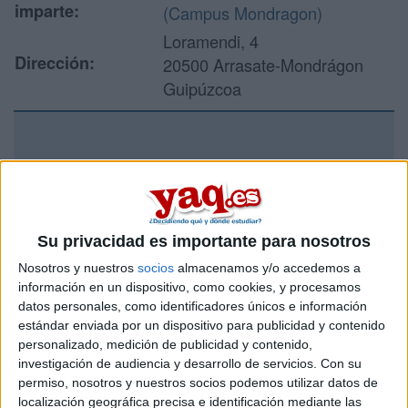
imparte:
(Campus Mondragon)
Loramendi, 4
Dirección:
20500 Arrasate-Mondrágon
Guipúzcoa
Recibir más
información
Rellena este formulario con tus datos y un texto con las
Su privacidad es importante para nosotros
preguntas que quieres hacer. Al pulsar el botón de enviar,
Nosotros y nuestros
socios
almacenamos y/o accedemos a
los datos y la pregunta que has introducido se enviarán
información en un dispositivo, como cookies, y procesamos
por correo electrónico al centro educativo para que te
datos personales, como identificadores únicos e información
respondan ellos directamente.
estándar enviada por un dispositivo para publicidad y contenido
Tu nombre:
*
personalizado, medición de publicidad y contenido,
investigación de audiencia y desarrollo de servicios.
Con su
permiso, nosotros y nuestros socios podemos utilizar datos de
Tus apellidos:
*
localización geográfica precisa e identificación mediante las