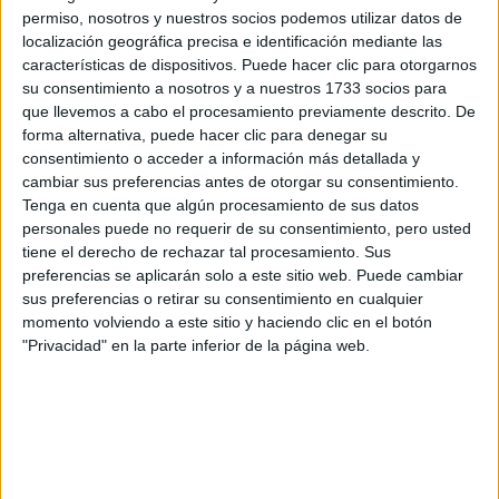
los datos y la pregunta que has introducido se enviarán
permiso, nosotros y nuestros socios podemos utilizar datos de
por correo electrónico al centro educativo para que te
localización geográfica precisa e identificación mediante las
respondan ellos directamente.
características de dispositivos. Puede hacer clic para otorgarnos
Tu nombre:
*
su consentimiento a nosotros y a nuestros 1733 socios para
que llevemos a cabo el procesamiento previamente descrito. De
forma alternativa, puede hacer clic para denegar su
Tus apellidos:
*
consentimiento o acceder a información más detallada y
cambiar sus preferencias antes de otorgar su consentimiento.
Tu email:
*
Tenga en cuenta que algún procesamiento de sus datos
personales puede no requerir de su consentimiento, pero usted
tiene el derecho de rechazar tal procesamiento. Sus
¿Qué quieres preguntar?
*
preferencias se aplicarán solo a este sitio web. Puede cambiar
sus preferencias o retirar su consentimiento en cualquier
momento volviendo a este sitio y haciendo clic en el botón
"Privacidad" en la parte inferior de la página web.
Escribe aquí las dudas o preguntas que te gustaría que te
respondieran: plazos de preinscripción, precios, plazas
disponibles…: