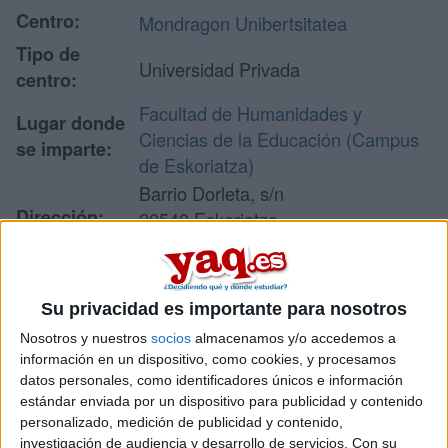
Centro:
Mondragon Unibertsitatea
Tipo de
Universidad Privada
centro:
Facultad de Humanidades y
Lugar donde
Ciencias de la Educación (Campus
se imparte:
de Eskoriatza)
Barrio Dorleta, s/n
Dirección:
20540 Eskoriatza
Guipúzcoa
Su privacidad es importante para nosotros
Recibir más
Nosotros y nuestros
socios
almacenamos y/o accedemos a
información
información en un dispositivo, como cookies, y procesamos
datos personales, como identificadores únicos e información
estándar enviada por un dispositivo para publicidad y contenido
Rellena este formulario con tus datos y un texto con las
personalizado, medición de publicidad y contenido,
preguntas que quieres hacer. Al pulsar el botón de enviar,
investigación de audiencia y desarrollo de servicios.
Con su