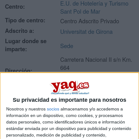
E.U. de Hotelería y Turismo
Centro:
Sant Pol de Mar
Tipo de centro:
Centro Adscrito Privado
Adscrito a:
Universitat de Girona
Lugar donde se
Sede
imparte:
Carretera Nacional II s/n Km.
664
Dirección:
8395 Sant Pol de Mar
Barcelona
Su privacidad es importante para nosotros
Recibir más
Nosotros y nuestros
socios
almacenamos y/o accedemos a
información en un dispositivo, como cookies, y procesamos
información
datos personales, como identificadores únicos e información
estándar enviada por un dispositivo para publicidad y contenido
Rellena este formulario con tus datos y un texto con las
personalizado, medición de publicidad y contenido,