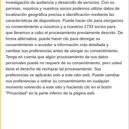
preguntas que quieres hacer. Al pulsar el botón de enviar,
investigación de audiencia y desarrollo de servicios.
Con su
los datos y la pregunta que has introducido se enviarán
permiso, nosotros y nuestros socios podemos utilizar datos de
por correo electrónico al centro educativo para que te
localización geográfica precisa e identificación mediante las
respondan ellos directamente.
características de dispositivos. Puede hacer clic para otorgarnos
su consentimiento a nosotros y a nuestros 1733 socios para
Tu nombre:
*
que llevemos a cabo el procesamiento previamente descrito. De
forma alternativa, puede hacer clic para denegar su
Tus apellidos:
*
consentimiento o acceder a información más detallada y
cambiar sus preferencias antes de otorgar su consentimiento.
Tenga en cuenta que algún procesamiento de sus datos
Tu email:
*
personales puede no requerir de su consentimiento, pero usted
tiene el derecho de rechazar tal procesamiento. Sus
¿Qué quieres preguntar?
*
preferencias se aplicarán solo a este sitio web. Puede cambiar
sus preferencias o retirar su consentimiento en cualquier
momento volviendo a este sitio y haciendo clic en el botón
"Privacidad" en la parte inferior de la página web.
Escribe aquí las dudas o preguntas que te gustaría que te
respondieran: plazos de preinscripción, precios, plazas
disponibles…: