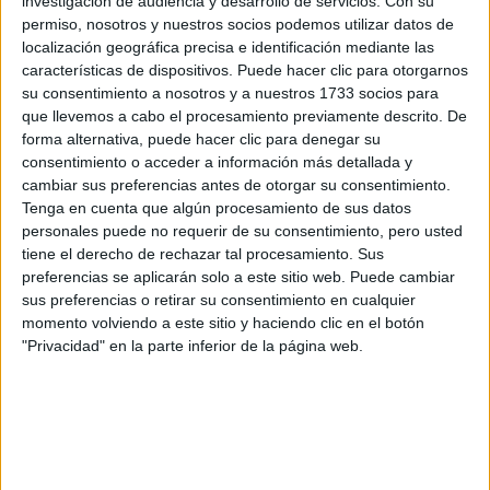
investigación de audiencia y desarrollo de servicios.
Con su
Rellena este formulario con tus datos y un texto con las
preguntas que quieres hacer. Al pulsar el botón de enviar,
permiso, nosotros y nuestros socios podemos utilizar datos de
los datos y la pregunta que has introducido se enviarán
localización geográfica precisa e identificación mediante las
por correo electrónico al centro educativo para que te
características de dispositivos. Puede hacer clic para otorgarnos
respondan ellos directamente.
su consentimiento a nosotros y a nuestros 1733 socios para
que llevemos a cabo el procesamiento previamente descrito. De
Tu nombre:
*
forma alternativa, puede hacer clic para denegar su
consentimiento o acceder a información más detallada y
Tus apellidos:
*
cambiar sus preferencias antes de otorgar su consentimiento.
Tenga en cuenta que algún procesamiento de sus datos
personales puede no requerir de su consentimiento, pero usted
Tu email:
*
tiene el derecho de rechazar tal procesamiento. Sus
preferencias se aplicarán solo a este sitio web. Puede cambiar
¿Qué quieres preguntar?
*
sus preferencias o retirar su consentimiento en cualquier
momento volviendo a este sitio y haciendo clic en el botón
"Privacidad" en la parte inferior de la página web.
Escribe aquí las dudas o preguntas que te gustaría que te
respondieran: plazos de preinscripción, precios, plazas