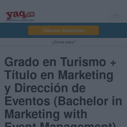
Toggl
navig
Buscar titulaciones
¿Dónde estoy?
Grado en Turismo +
Título en Marketing
y Dirección de
Eventos (Bachelor in
Marketing with
Event Management)