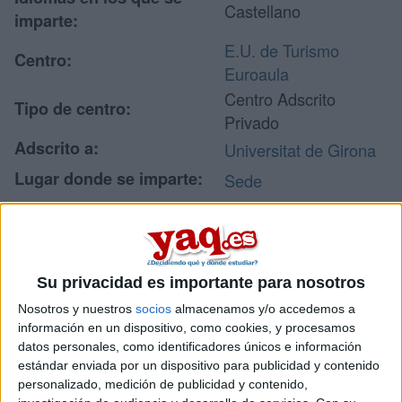
Castellano
imparte:
E.U. de Turismo
Centro:
Euroaula
Centro Adscrito
Tipo de centro:
Privado
Adscrito a:
Universitat de Girona
Lugar donde se imparte:
Sede
C/ Aragó, 208 - 210
Dirección:
8011 Barcelona
Barcelona
Su privacidad es importante para nosotros
Nosotros y nuestros
socios
almacenamos y/o accedemos a
Recibir más
información en un dispositivo, como cookies, y procesamos
datos personales, como identificadores únicos e información
información
estándar enviada por un dispositivo para publicidad y contenido
personalizado, medición de publicidad y contenido,