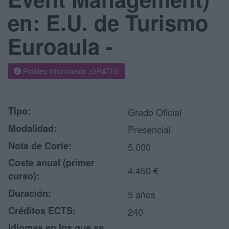
en: E.U. de Turismo
Euroaula -
Pídeles información ¡GRATIS!
Tipo:
Grado Oficial
Modalidad:
Presencial
Nota de Corte:
5,000
Coste anual (primer
4.450 €
curso):
Duración:
5 años
Créditos ECTS:
240
Idiomas en los que se