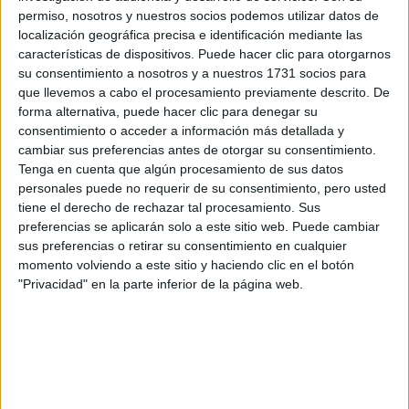
respondan ellos directamente.
permiso, nosotros y nuestros socios podemos utilizar datos de
Tu nombre:
*
localización geográfica precisa e identificación mediante las
características de dispositivos. Puede hacer clic para otorgarnos
su consentimiento a nosotros y a nuestros 1731 socios para
Tus apellidos:
*
que llevemos a cabo el procesamiento previamente descrito. De
forma alternativa, puede hacer clic para denegar su
consentimiento o acceder a información más detallada y
Tu email:
*
cambiar sus preferencias antes de otorgar su consentimiento.
Tenga en cuenta que algún procesamiento de sus datos
¿Qué quieres preguntar?
*
personales puede no requerir de su consentimiento, pero usted
tiene el derecho de rechazar tal procesamiento. Sus
preferencias se aplicarán solo a este sitio web. Puede cambiar
sus preferencias o retirar su consentimiento en cualquier
momento volviendo a este sitio y haciendo clic en el botón
"Privacidad" en la parte inferior de la página web.
Escribe aquí las dudas o preguntas que te gustaría que te
respondieran: plazos de preinscripción, precios, plazas
disponibles…:
Acepto los
términos y condiciones
y la
política de
privacidad
:
*