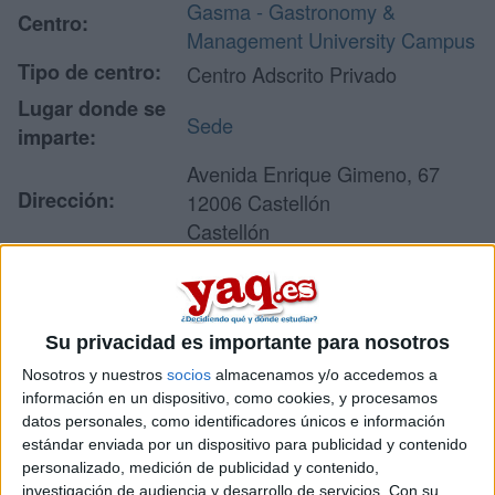
Gasma - Gastronomy &
Centro:
Management University Campus
Tipo de centro:
Centro Adscrito Privado
Lugar donde se
Sede
imparte:
Avenida Enrique Gimeno, 67
Dirección:
12006 Castellón
Castellón
Recibir más
Su privacidad es importante para nosotros
información
Nosotros y nuestros
socios
almacenamos y/o accedemos a
información en un dispositivo, como cookies, y procesamos
Rellena este formulario con tus datos y un texto con las
datos personales, como identificadores únicos e información
preguntas que quieres hacer. Al pulsar el botón de enviar,
estándar enviada por un dispositivo para publicidad y contenido
los datos y la pregunta que has introducido se enviarán
personalizado, medición de publicidad y contenido,
por correo electrónico al centro educativo para que te
investigación de audiencia y desarrollo de servicios.
Con su