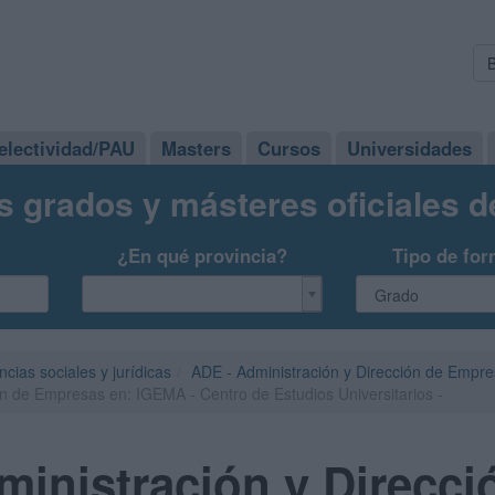
electividad/PAU
Masters
Cursos
Universidades
s grados y másteres oficiales 
¿En qué provincia?
Tipo de for
ncias sociales y jurídicas
ADE - Administración y Dirección de Empr
n de Empresas en: IGEMA - Centro de Estudios Universitarios -
inistración y Direcci