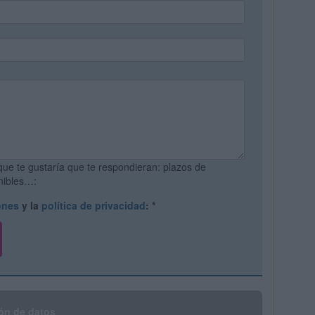
que te gustaría que te respondieran: plazos de
onibles…:
ones
y la
política de privacidad
:
*
ón de datos