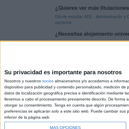
¿Quieres ver más titulacione
Dónde estudiar ADE - Administración y D
opciones
¿Necesitas alojamiento univer
>> Residencias de estudiantes y colegi
Su privacidad es importante para nosotros
Nosotros y nuestros
socios
almacenamos y/o accedemos a información
dispositivo para publicidad y contenido personalizado, medición de pu
Avis
datos de localización geográfica precisa e identificación mediante l
© 2003-2026
Compá
llevemos a cabo el procesamiento previamente descrito. De forma al
otorgar su consentimiento.
Tenga en cuenta que algún procesamiento
preferencias se aplicarán solo a este sitio web. Puede cambiar sus p
inferior de la página web.
MÁS OPCIONES