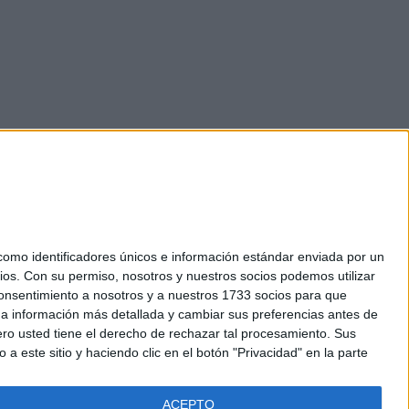
mo identificadores únicos e información estándar enviada por un
ios.
Con su permiso, nosotros y nuestros socios podemos utilizar
okies
 consentimiento a nosotros y a nuestros 1733 socios para que
el. +34 91 593 2767
 a información más detallada y cambiar sus preferencias antes de
o usted tiene el derecho de rechazar tal procesamiento. Sus
a este sitio y haciendo clic en el botón "Privacidad" en la parte
ACEPTO