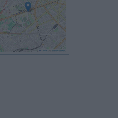
Leaflet
|
©
OpenStreetMap