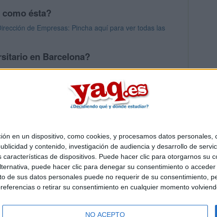
s como ésta?
irección de Empresas: Pincha aquí para ver todas las
sitario en Barcelona?
os mayores en Barcelona
 en un dispositivo, como cookies, y procesamos datos personales, co
Quiénes somos
|
Contactar
|
Anúnciate
blicidad y contenido, investigación de audiencia y desarrollo de servic
o legal
|
Politica de privacidad
|
Condiciones generales
|
Política de co
as características de dispositivos. Puede hacer clic para otorgarnos su
s Mediterráneo S.L.
- Diego de León 47 - 28006 Madrid [ESPAÑA] - T
ternativa, puede hacer clic para denegar su consentimiento o acceder
 de sus datos personales puede no requerir de su consentimiento, per
referencias o retirar su consentimiento en cualquier momento volviendo 
NO ACEPTO