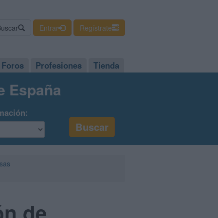
Buscar
Entrar
Regístrate
Foros
Profesiones
Tienda
de España
mación:
esas
ón de