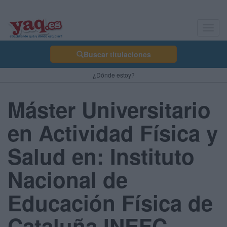
Toggl
navig
Buscar titulaciones
¿Dónde estoy?
Máster Universitario
en Actividad Física y
Salud en: Instituto
Nacional de
Educación Física de
Cataluña INEFC -