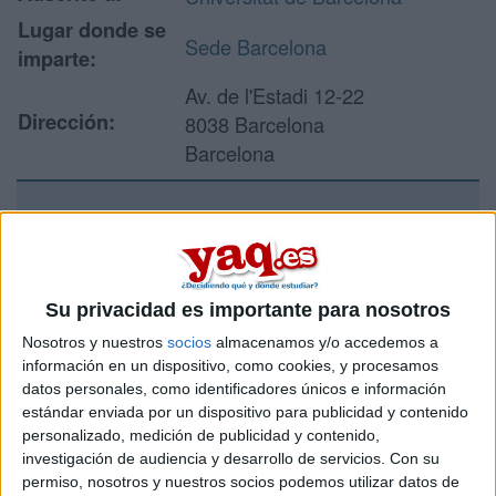
Lugar donde se
Sede Barcelona
imparte:
Av. de l'Estadi 12-22
Dirección:
8038 Barcelona
Barcelona
Recibir más
información
Su privacidad es importante para nosotros
Rellena este formulario con tus datos y un texto con las
Nosotros y nuestros
socios
almacenamos y/o accedemos a
preguntas que quieres hacer. Al pulsar el botón de enviar,
información en un dispositivo, como cookies, y procesamos
los datos y la pregunta que has introducido se enviarán
datos personales, como identificadores únicos e información
por correo electrónico al centro educativo para que te
estándar enviada por un dispositivo para publicidad y contenido
respondan ellos directamente.
personalizado, medición de publicidad y contenido,
Tu nombre:
*
investigación de audiencia y desarrollo de servicios.
Con su
permiso, nosotros y nuestros socios podemos utilizar datos de