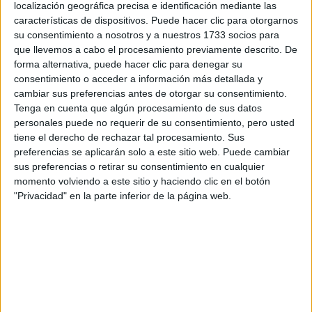
localización geográfica precisa e identificación mediante las
Tus apellidos:
*
características de dispositivos. Puede hacer clic para otorgarnos
su consentimiento a nosotros y a nuestros 1733 socios para
que llevemos a cabo el procesamiento previamente descrito. De
Tu email:
*
forma alternativa, puede hacer clic para denegar su
consentimiento o acceder a información más detallada y
¿Qué quieres preguntar?
*
cambiar sus preferencias antes de otorgar su consentimiento.
Tenga en cuenta que algún procesamiento de sus datos
personales puede no requerir de su consentimiento, pero usted
tiene el derecho de rechazar tal procesamiento. Sus
preferencias se aplicarán solo a este sitio web. Puede cambiar
sus preferencias o retirar su consentimiento en cualquier
momento volviendo a este sitio y haciendo clic en el botón
Escribe aquí las dudas o preguntas que te gustaría que te
"Privacidad" en la parte inferior de la página web.
respondieran: plazos de preinscripción, precios, plazas
disponibles…:
Acepto los
términos y condiciones
y la
política de
privacidad
:
*