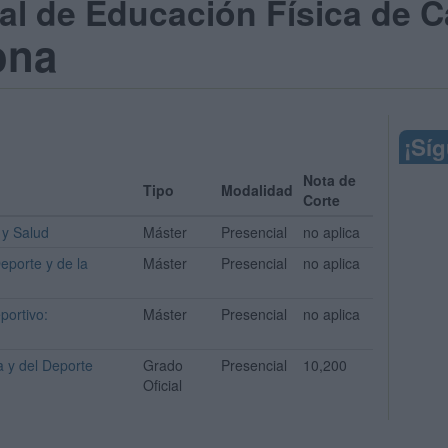
nal de Educación Física de 
ona
¡Sí
Nota de
Tipo
Modalidad
Corte
 y Salud
Máster
Presencial
no aplica
eporte y de la
Máster
Presencial
no aplica
portivo:
Máster
Presencial
no aplica
a y del Deporte
Grado
Presencial
10,200
Oficial