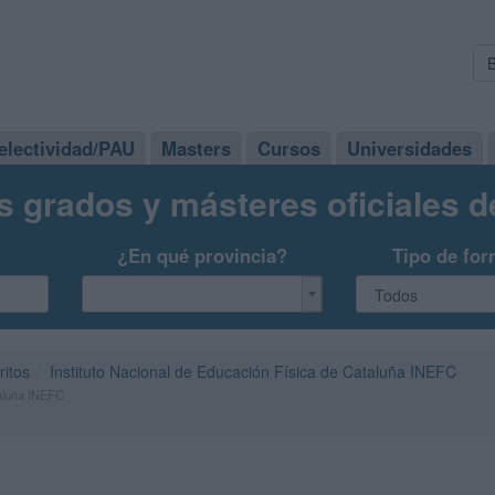
electividad/PAU
Masters
Cursos
Universidades
s grados y másteres oficiales 
¿En qué provincia?
Tipo de for
ritos
Instituto Nacional de Educación Física de Cataluña INEFC
taluña INEFC