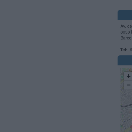
Av. de
8038
Barce
Tel:
9
+
−