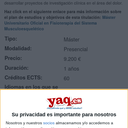
desarrollar proyectos de investigación clínica en el área del dolor.
Haz click en el siguiente enlace para más información sobre
el plan de estudios y objetivos de esta titulación:
Máster
Universitario Oficial en Fisioterapia del Sistema
Musculoesquelético
Tipo:
Máster
Modalidad:
Presencial
Precio:
9.200 €
Duración:
1 años
Créditos ECTS:
60
Idiomas en los que se
Castellano
imparte:
La Salle Centro
Centro:
Universitario
Su privacidad es importante para nosotros
Tipo de centro:
Centro Adscrito Privado
Nosotros y nuestros
socios
almacenamos y/o accedemos a