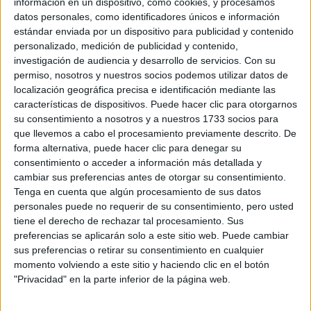
Universidad Autónoma de
información en un dispositivo, como cookies, y procesamos
Adscrito a:
datos personales, como identificadores únicos e información
Madrid
estándar enviada por un dispositivo para publicidad y contenido
Lugar donde se
La Salle Escuela de
personalizado, medición de publicidad y contenido,
imparte:
Postgrado
investigación de audiencia y desarrollo de servicios.
Con su
permiso, nosotros y nuestros socios podemos utilizar datos de
C/ La Salle 10
localización geográfica precisa e identificación mediante las
Dirección:
28023 Madrid
características de dispositivos. Puede hacer clic para otorgarnos
Madrid
su consentimiento a nosotros y a nuestros 1733 socios para
que llevemos a cabo el procesamiento previamente descrito. De
forma alternativa, puede hacer clic para denegar su
consentimiento o acceder a información más detallada y
Recibir más
cambiar sus preferencias antes de otorgar su consentimiento.
Tenga en cuenta que algún procesamiento de sus datos
información
personales puede no requerir de su consentimiento, pero usted
tiene el derecho de rechazar tal procesamiento. Sus
Rellena este formulario con tus datos y un texto con las
preferencias se aplicarán solo a este sitio web. Puede cambiar
preguntas que quieres hacer. Al pulsar el botón de enviar,
sus preferencias o retirar su consentimiento en cualquier
los datos y la pregunta que has introducido se enviarán
momento volviendo a este sitio y haciendo clic en el botón
por correo electrónico a La Salle para que te respondan
"Privacidad" en la parte inferior de la página web.
ellos directamente.
Tu nombre:
*