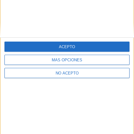
ACEPTO
MÁS OPCIONES
Leaflet
|
©
OpenStreetMap
NO ACEPTO
Quiénes somos
|
Contactar
|
Anúnciate
Aviso legal
|
Politica de privacidad
|
Condiciones generales
|
Política
de cookies
© 2003-2026
Compás Mediterráneo S.L.
- Diego de León 47 - 28006
Madrid [ESPAÑA] - Tel. +34 91 593 2767