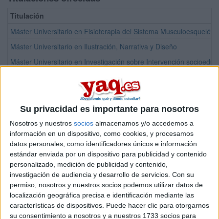
Titulación
Máster Universitario en Fisioterapia del Sistema Musculoesquelétic
Máster Universitario en Ilustración, Narrativa y Diseño
Máster Universitario en Investigación sobre Intervención socioeducat
Máster Universitario en Terapia Ocupacional Basada en la Evidenci
Experto en Atención Temprana
Experto en Educación de la Interioridad
Su privacidad es importante para nosotros
Experto en Ejercicio Terapéutico: Valoración y Prescripción
Nosotros y nuestros
socios
almacenamos y/o accedemos a
información en un dispositivo, como cookies, y procesamos
Experto en Fisioterapia de los trastornos temporomandibulares y la
datos personales, como identificadores únicos e información
Experto en Fisioterapia en las disfunciones del suelo pélvico
estándar enviada por un dispositivo para publicidad y contenido
personalizado, medición de publicidad y contenido,
Experto en Fisioterapia Manual Neuro-musculoesquelética y prescrip
investigación de audiencia y desarrollo de servicios.
Con su
Experto en Neurorrehabilitación del paciente adulto
permiso, nosotros y nuestros socios podemos utilizar datos de
localización geográfica precisa e identificación mediante las
Experto en Podología deportiva y Biomecánica
características de dispositivos. Puede hacer clic para otorgarnos
Programa Superior en Dirección y Transformación de Centros Educ
su consentimiento a nosotros y a nuestros 1733 socios para