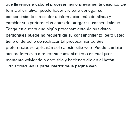
que llevemos a cabo el procesamiento previamente descrito. De
Programa Superior en en Metodologías y Estrategias Innovadoras p
forma alternativa, puede hacer clic para denegar su
consentimiento o acceder a información más detallada y
cambiar sus preferencias antes de otorgar su consentimiento.
Tenga en cuenta que algún procesamiento de sus datos
personales puede no requerir de su consentimiento, pero usted
Contactar
tiene el derecho de rechazar tal procesamiento. Sus
preferencias se aplicarán solo a este sitio web. Puede cambiar
C/ La Salle 10
sus preferencias o retirar su consentimiento en cualquier
28023
Madrid
momento volviendo a este sitio y haciendo clic en el botón
Madrid
"Privacidad" en la parte inferior de la página web.
Tel:
917 401 796
Web:
https://www.lasallec...
Mapa
+
−