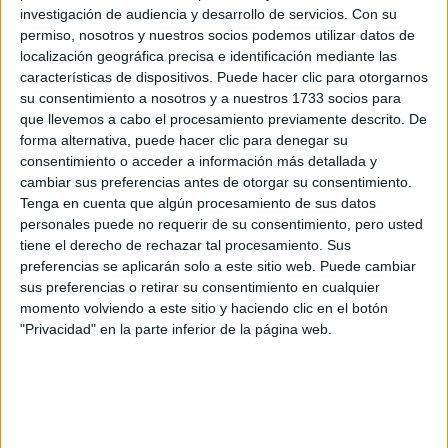
investigación de audiencia y desarrollo de servicios.
Con su
Rellena este formulario con tus datos y un texto con las
permiso, nosotros y nuestros socios podemos utilizar datos de
preguntas que quieres hacer. Al pulsar el botón de enviar,
localización geográfica precisa e identificación mediante las
los datos y la pregunta que has introducido se enviarán
características de dispositivos. Puede hacer clic para otorgarnos
por correo electrónico al centro educativo para que te
su consentimiento a nosotros y a nuestros 1733 socios para
respondan ellos directamente.
que llevemos a cabo el procesamiento previamente descrito. De
Tu nombre:
*
forma alternativa, puede hacer clic para denegar su
consentimiento o acceder a información más detallada y
cambiar sus preferencias antes de otorgar su consentimiento.
Tus apellidos:
*
Tenga en cuenta que algún procesamiento de sus datos
personales puede no requerir de su consentimiento, pero usted
Tu email:
*
tiene el derecho de rechazar tal procesamiento. Sus
preferencias se aplicarán solo a este sitio web. Puede cambiar
sus preferencias o retirar su consentimiento en cualquier
¿Qué quieres preguntar?
*
momento volviendo a este sitio y haciendo clic en el botón
"Privacidad" en la parte inferior de la página web.
Escribe aquí las dudas o preguntas que te gustaría que te