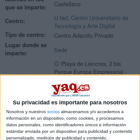
Castellano
que se imparte:
U-tad, Centro Universitario de
Centro:
Tecnología y Arte Digital
Tipo de centro:
Centro Adscrito Privado
Lugar donde se
Sede
imparte:
C/ Playa de Liencres, 2 bis
Parque Europa Empresarial -
Dirección:
Edif. Madrid
28290 Las Rozas
Madrid
Su privacidad es importante para nosotros
Nosotros y nuestros
socios
almacenamos y/o accedemos a
información en un dispositivo, como cookies, y procesamos
Recibir más
datos personales, como identificadores únicos e información
información
estándar enviada por un dispositivo para publicidad y contenido
personalizado, medición de publicidad y contenido,