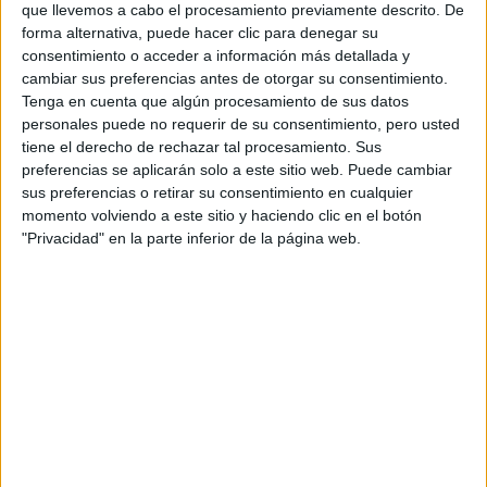
que llevemos a cabo el procesamiento previamente descrito. De
forma alternativa, puede hacer clic para denegar su
Tus apellidos:
*
consentimiento o acceder a información más detallada y
cambiar sus preferencias antes de otorgar su consentimiento.
Tu email:
*
Tenga en cuenta que algún procesamiento de sus datos
personales puede no requerir de su consentimiento, pero usted
tiene el derecho de rechazar tal procesamiento. Sus
Acepto los
términos y condiciones
y la
política de
preferencias se aplicarán solo a este sitio web. Puede cambiar
privacidad
:
*
sus preferencias o retirar su consentimiento en cualquier
momento volviendo a este sitio y haciendo clic en el botón
"Privacidad" en la parte inferior de la página web.
Información básica sobre protección de datos
Responsable:
Compás Mediterráneo SL (Editora de la
web YAQ.es)
Finalidad:
La información recopilada mediante este
formulario será utilizada para:
Ponerte en contacto con el centro educativo