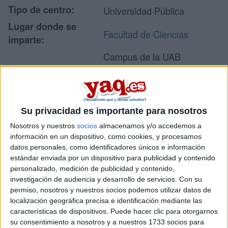
Tipo de centro:
Universidad Pública
Lugar donde se
Facultad de Ciencias
imparte:
Campus de la UAB
Edifici C
Dirección:
08193 Bellaterra
(Cerdanyola del Vallès)
Barcelona
Su privacidad es importante para nosotros
Nosotros y nuestros
socios
almacenamos y/o accedemos a
información en un dispositivo, como cookies, y procesamos
Recibir más
datos personales, como identificadores únicos e información
estándar enviada por un dispositivo para publicidad y contenido
información
personalizado, medición de publicidad y contenido,
investigación de audiencia y desarrollo de servicios.
Con su
permiso, nosotros y nuestros socios podemos utilizar datos de
Rellena este formulario con tus datos y te pondremos en
localización geográfica precisa e identificación mediante las
contacto directamente con la universidad o centro.
características de dispositivos. Puede hacer clic para otorgarnos
Tu nombre:
*
su consentimiento a nosotros y a nuestros 1733 socios para