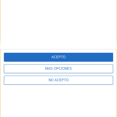
¿Quieres ver más titulaciones como ésta?
Dónde estudiar Nanociencia y Nanotecnología: Pincha aquí para
ver todas las opciones
¿Necesitas alojamiento universitario en
Barcelona?
>> Residencias de estudiantes y colegios mayores en Barcelona
ACEPTO
¿Decidiendo si estudiar esto?
MÁS OPCIONES
Pídeles información ¡GRATIS!
NO ACEPTO
Mapa
+
−