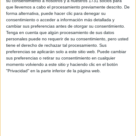
contacto directamente con la universidad o centro.
su consentimiento a nosotros y a nuestros 1731 socios para
que llevemos a cabo el procesamiento previamente descrito. De
Tu nombre:
*
forma alternativa, puede hacer clic para denegar su
consentimiento o acceder a información más detallada y
Tus apellidos:
*
cambiar sus preferencias antes de otorgar su consentimiento.
Tenga en cuenta que algún procesamiento de sus datos
personales puede no requerir de su consentimiento, pero usted
Tu email:
*
tiene el derecho de rechazar tal procesamiento. Sus
preferencias se aplicarán solo a este sitio web. Puede cambiar
Acepto los
términos y condiciones
y la
política de
sus preferencias o retirar su consentimiento en cualquier
privacidad
:
*
momento volviendo a este sitio y haciendo clic en el botón
"Privacidad" en la parte inferior de la página web.
Información básica sobre protección de datos
Responsable:
Compás Mediterráneo SL (Editora de la
web YAQ.es)
Finalidad:
La información recopilada mediante este