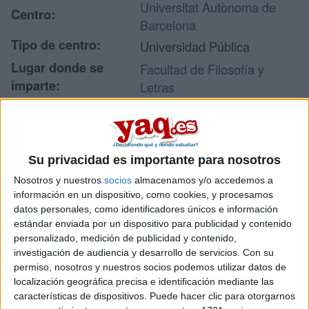
Universitat Autònoma de
Centro:
Barcelona
Tipo de centro:
Universidad Pública
Lugar donde se
Facultad de Filosofía y
imparte:
Letras
Campus de la UAB
Edifici B
Dirección:
08193 Bellaterra
Su privacidad es importante para nosotros
(Cerdanyola del Vallès)
Barcelona
Nosotros y nuestros
socios
almacenamos y/o accedemos a
información en un dispositivo, como cookies, y procesamos
datos personales, como identificadores únicos e información
estándar enviada por un dispositivo para publicidad y contenido
Recibir más
personalizado, medición de publicidad y contenido,
investigación de audiencia y desarrollo de servicios.
Con su
información
permiso, nosotros y nuestros socios podemos utilizar datos de
localización geográfica precisa e identificación mediante las
Rellena este formulario con tus datos y te pondremos en
características de dispositivos. Puede hacer clic para otorgarnos