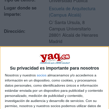
Universidad Pública
Lugar donde se
Escuela de Arquitectura
imparte:
(Campus Alcalá)
C/ Santa Ursula, 8
Campus Universitario
Dirección:
28801 Alcalá de Henares
Madrid
Recibir más
Su privacidad es importante para nosotros
información
Nosotros y nuestros
socios
almacenamos y/o accedemos a
información en un dispositivo, como cookies, y procesamos
Rellena este formulario con tus datos y un texto con las
datos personales, como identificadores únicos e información
preguntas que quieres hacer. Al pulsar el botón de enviar,
estándar enviada por un dispositivo para publicidad y contenido
los datos y la pregunta que has introducido se enviarán
personalizado, medición de publicidad y contenido,
por correo electrónico al centro educativo para que te
respondan ellos directamente.
investigación de audiencia y desarrollo de servicios.
Con su
permiso, nosotros y nuestros socios podemos utilizar datos de
Tu nombre:
*