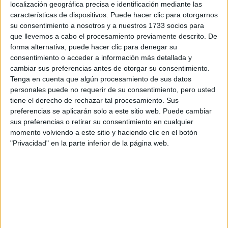
localización geográfica precisa e identificación mediante las
características de dispositivos. Puede hacer clic para otorgarnos
Tus apellidos:
*
su consentimiento a nosotros y a nuestros 1733 socios para
que llevemos a cabo el procesamiento previamente descrito. De
forma alternativa, puede hacer clic para denegar su
Tu email:
*
consentimiento o acceder a información más detallada y
cambiar sus preferencias antes de otorgar su consentimiento.
Tenga en cuenta que algún procesamiento de sus datos
¿Qué quieres preguntar?
*
personales puede no requerir de su consentimiento, pero usted
tiene el derecho de rechazar tal procesamiento. Sus
preferencias se aplicarán solo a este sitio web. Puede cambiar
sus preferencias o retirar su consentimiento en cualquier
momento volviendo a este sitio y haciendo clic en el botón
"Privacidad" en la parte inferior de la página web.
Escribe aquí las dudas o preguntas que te gustaría que te
respondieran: plazos de preinscripción, precios, plazas
disponibles…:
Acepto los
términos y condiciones
y la
política de
privacidad
:
*