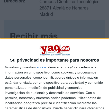
Dirección:
Campus Científico Tecnológico
28871 Alcalá de Henares
Madrid
Recibir más
información
Rellena este formulario con tus datos y un texto con las
preguntas que quieres hacer. Al pulsar el botón de enviar,
Su privacidad es importante para nosotros
los datos y la pregunta que has introducido se enviarán
Nosotros y nuestros
socios
almacenamos y/o accedemos a
por correo electrónico al centro educativo para que te
información en un dispositivo, como cookies, y procesamos
respondan ellos directamente.
datos personales, como identificadores únicos e información
Tu nombre:
*
estándar enviada por un dispositivo para publicidad y contenido
personalizado, medición de publicidad y contenido,
investigación de audiencia y desarrollo de servicios.
Con su
Tus apellidos:
*
permiso, nosotros y nuestros socios podemos utilizar datos de
localización geográfica precisa e identificación mediante las
Tu email:
*
características de dispositivos. Puede hacer clic para otorgarnos