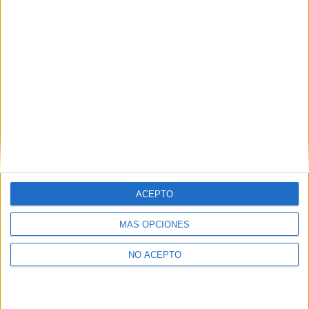
como otros derechos, como se explica en nuestra polítia de
privacidad.
Puedes consultar nuestra política de privacidad completa
aquí
.
¿Quieres ver más titulaciones como ésta?
Dónde estudiar Medicina: Pincha aquí para ver todas las
opciones
¿Necesitas alojamiento universitario en Madrid?
ACEPTO
>> Residencias de estudiantes y colegios mayores en Madrid
MÁS OPCIONES
¿Decidiendo si estudiar esto?
NO ACEPTO
Pídeles información ¡GRATIS!
Mapa