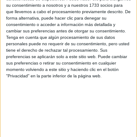
su consentimiento a nosotros y a nuestros 1733 socios para
que llevemos a cabo el procesamiento previamente descrito. De
¿Qué quieres preguntar?
*
forma alternativa, puede hacer clic para denegar su
consentimiento o acceder a información más detallada y
cambiar sus preferencias antes de otorgar su consentimiento.
Tenga en cuenta que algún procesamiento de sus datos
personales puede no requerir de su consentimiento, pero usted
tiene el derecho de rechazar tal procesamiento. Sus
preferencias se aplicarán solo a este sitio web. Puede cambiar
Escribe aquí las dudas o preguntas que te gustaría que te
respondieran: plazos de preinscripción, precios, plazas
sus preferencias o retirar su consentimiento en cualquier
disponibles…:
momento volviendo a este sitio y haciendo clic en el botón
"Privacidad" en la parte inferior de la página web.
Acepto los
términos y condiciones
y la
política de
privacidad
:
*
Información básica sobre protección de datos