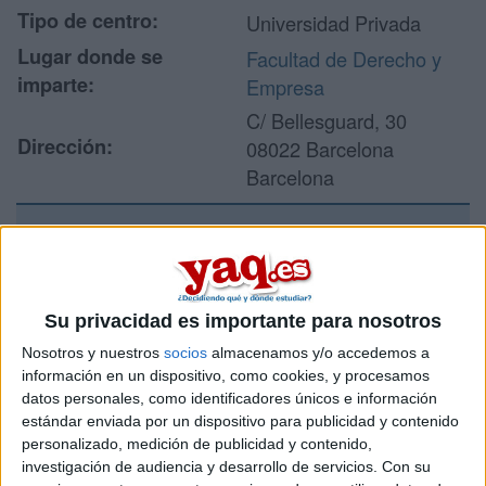
Tipo de centro:
Universidad Privada
Lugar donde se
Facultad de Derecho y
imparte:
Empresa
C/ Bellesguard, 30
Dirección:
08022 Barcelona
Barcelona
Recibir más
información
Su privacidad es importante para nosotros
Nosotros y nuestros
socios
almacenamos y/o accedemos a
Rellena este formulario con tus datos y un texto con las
información en un dispositivo, como cookies, y procesamos
preguntas que quieres hacer. Al pulsar el botón de enviar,
datos personales, como identificadores únicos e información
los datos y la pregunta que has introducido se enviarán
por correo electrónico al centro educativo para que te
estándar enviada por un dispositivo para publicidad y contenido
respondan ellos directamente.
personalizado, medición de publicidad y contenido,
investigación de audiencia y desarrollo de servicios.
Con su
Tu nombre:
*