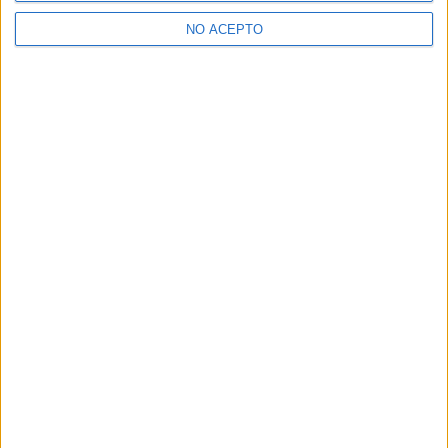
>> Residencias de estudiantes y colegios mayores en Barcelona
NO ACEPTO
¿Decidiendo si estudiar esto?
Pídeles información ¡GRATIS!
Mapa
+
−