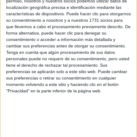
permiso, nosotros y nuestros socios podemos utilizar datos de
localización geográfica precisa e identificación mediante las
Tus apellidos:
*
características de dispositivos. Puede hacer clic para otorgarnos
su consentimiento a nosotros y a nuestros 1731 socios para
que llevemos a cabo el procesamiento previamente descrito. De
Tu email:
*
forma alternativa, puede hacer clic para denegar su
consentimiento o acceder a información más detallada y
cambiar sus preferencias antes de otorgar su consentimiento.
¿Qué quieres preguntar?
*
Tenga en cuenta que algún procesamiento de sus datos
personales puede no requerir de su consentimiento, pero usted
tiene el derecho de rechazar tal procesamiento. Sus
preferencias se aplicarán solo a este sitio web. Puede cambiar
sus preferencias o retirar su consentimiento en cualquier
momento volviendo a este sitio y haciendo clic en el botón
Escribe aquí las dudas o preguntas que te gustaría que te
"Privacidad" en la parte inferior de la página web.
respondieran: plazos de preinscripción, precios, plazas
disponibles…:
Acepto los
términos y condiciones
y la
política de
privacidad
:
*