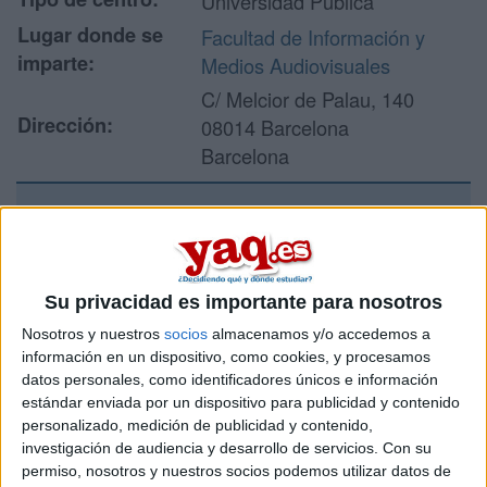
Universidad Pública
Lugar donde se
Facultad de Información y
imparte:
Medios Audiovisuales
C/ Melcior de Palau, 140
Dirección:
08014 Barcelona
Barcelona
Recibir más
información
Su privacidad es importante para nosotros
Nosotros y nuestros
socios
almacenamos y/o accedemos a
Rellena este formulario con tus datos y un texto con las
preguntas que quieres hacer. Al pulsar el botón de enviar,
información en un dispositivo, como cookies, y procesamos
los datos y la pregunta que has introducido se enviarán
datos personales, como identificadores únicos e información
por correo electrónico al centro educativo para que te
estándar enviada por un dispositivo para publicidad y contenido
respondan ellos directamente.
personalizado, medición de publicidad y contenido,
investigación de audiencia y desarrollo de servicios.
Con su
Tu nombre:
*
permiso, nosotros y nuestros socios podemos utilizar datos de