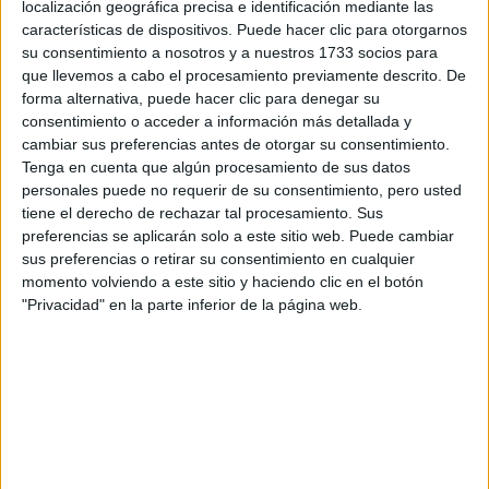
localización geográfica precisa e identificación mediante las
Tus apellidos:
*
características de dispositivos. Puede hacer clic para otorgarnos
su consentimiento a nosotros y a nuestros 1733 socios para
que llevemos a cabo el procesamiento previamente descrito. De
Tu email:
*
forma alternativa, puede hacer clic para denegar su
consentimiento o acceder a información más detallada y
¿Qué quieres preguntar?
*
cambiar sus preferencias antes de otorgar su consentimiento.
Tenga en cuenta que algún procesamiento de sus datos
personales puede no requerir de su consentimiento, pero usted
tiene el derecho de rechazar tal procesamiento. Sus
preferencias se aplicarán solo a este sitio web. Puede cambiar
sus preferencias o retirar su consentimiento en cualquier
momento volviendo a este sitio y haciendo clic en el botón
Escribe aquí las dudas o preguntas que te gustaría que te
"Privacidad" en la parte inferior de la página web.
respondieran: plazos de preinscripción, precios, plazas
disponibles…:
Acepto los
términos y condiciones
y la
política de
privacidad
:
*