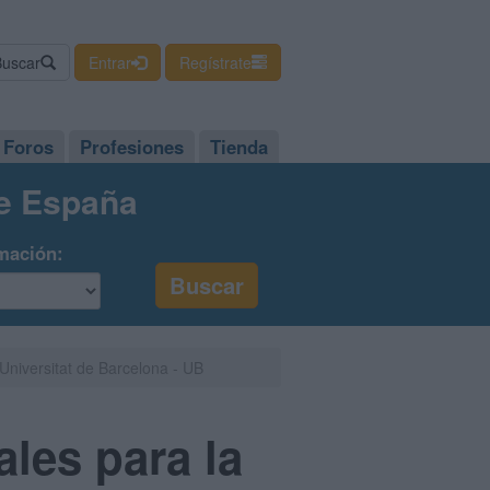
Buscar
Entrar
Regístrate
Foros
Profesiones
Tienda
de España
mación:
 Universitat de Barcelona - UB
ales para la