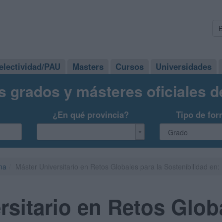
electividad/PAU
Masters
Cursos
Universidades
s grados y másteres oficiales 
¿En qué provincia?
Tipo de for
na
Máster Universitario en Retos Globales para la Sostenibilidad en:
rsitario en Retos Glob