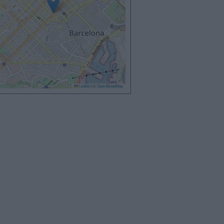
Leaflet
|
©
OpenStreetMap