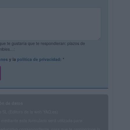
que te gustaría que te respondieran: plazos de
onibles…:
ones
y la
política de privacidad
:
*
ón de datos
SL (Editora de la web YAQ.es)
mediante este formulario será utilizada para:
 educativo correspondiente, para que te proporcione la