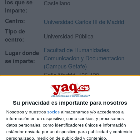
los que se
Castellano
imparte:
Centro:
Universidad Carlos III de Madrid
Tipo de
Universidad Pública
centro:
Facultad de Humanidades,
Lugar donde
Comunicación y Documentación
se imparte:
(Campus Getafe)
Calle Madrid, 126-128
Dirección:
28903 Getafe
Madrid
Su privacidad es importante para nosotros
Nosotros y nuestros
socios
almacenamos y/o accedemos a
Recibir más
información en un dispositivo, como cookies, y procesamos
datos personales, como identificadores únicos e información
información
estándar enviada por un dispositivo para publicidad y contenido
personalizado, medición de publicidad y contenido,