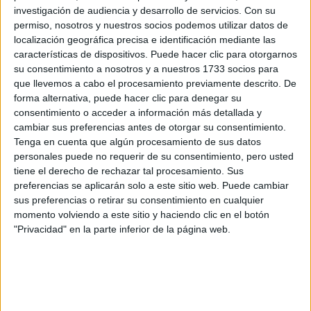
Rellena este formulario con tus datos y un texto con las
investigación de audiencia y desarrollo de servicios.
Con su
preguntas que quieres hacer. Al pulsar el botón de enviar,
permiso, nosotros y nuestros socios podemos utilizar datos de
los datos y la pregunta que has introducido se enviarán
localización geográfica precisa e identificación mediante las
por correo electrónico al centro educativo para que te
características de dispositivos. Puede hacer clic para otorgarnos
respondan ellos directamente.
su consentimiento a nosotros y a nuestros 1733 socios para
Tu nombre:
*
que llevemos a cabo el procesamiento previamente descrito. De
forma alternativa, puede hacer clic para denegar su
consentimiento o acceder a información más detallada y
Tus apellidos:
*
cambiar sus preferencias antes de otorgar su consentimiento.
Tenga en cuenta que algún procesamiento de sus datos
personales puede no requerir de su consentimiento, pero usted
Tu email:
*
tiene el derecho de rechazar tal procesamiento. Sus
preferencias se aplicarán solo a este sitio web. Puede cambiar
¿Qué quieres preguntar?
*
sus preferencias o retirar su consentimiento en cualquier
momento volviendo a este sitio y haciendo clic en el botón
"Privacidad" en la parte inferior de la página web.
Escribe aquí las dudas o preguntas que te gustaría que te
respondieran: plazos de preinscripción, precios, plazas