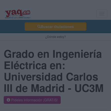
Toggl
navig
Buscar titulaciones
¿Dónde estoy?
Grado en Ingeniería
Eléctrica en:
Universidad Carlos
III de Madrid - UC3M
Pídeles información ¡GRATIS!