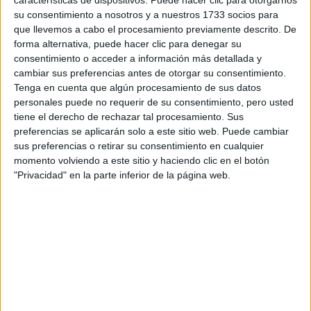
Tu email:
*
su consentimiento a nosotros y a nuestros 1733 socios para
que llevemos a cabo el procesamiento previamente descrito. De
¿Qué quieres preguntar?
*
forma alternativa, puede hacer clic para denegar su
consentimiento o acceder a información más detallada y
cambiar sus preferencias antes de otorgar su consentimiento.
Tenga en cuenta que algún procesamiento de sus datos
personales puede no requerir de su consentimiento, pero usted
tiene el derecho de rechazar tal procesamiento. Sus
preferencias se aplicarán solo a este sitio web. Puede cambiar
Escribe aquí las dudas o preguntas que te gustaría que te
sus preferencias o retirar su consentimiento en cualquier
respondieran: plazos de preinscripción, precios, plazas
momento volviendo a este sitio y haciendo clic en el botón
disponibles…:
"Privacidad" en la parte inferior de la página web.
Acepto los
términos y condiciones
y la
política de
privacidad
:
*
Información básica sobre protección de datos