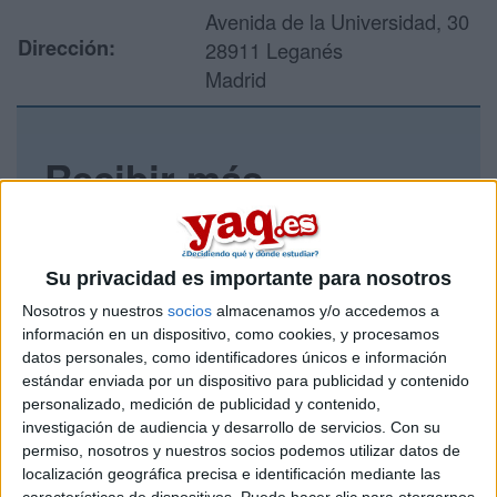
Avenida de la Universidad, 30
Dirección:
28911 Leganés
Madrid
Recibir más
información
Rellena este formulario con tus datos y un texto con las
Su privacidad es importante para nosotros
preguntas que quieres hacer. Al pulsar el botón de enviar,
los datos y la pregunta que has introducido se enviarán
Nosotros y nuestros
socios
almacenamos y/o accedemos a
por correo electrónico al centro educativo para que te
información en un dispositivo, como cookies, y procesamos
respondan ellos directamente.
datos personales, como identificadores únicos e información
estándar enviada por un dispositivo para publicidad y contenido
Tu nombre:
*
personalizado, medición de publicidad y contenido,
investigación de audiencia y desarrollo de servicios.
Con su
Tus apellidos:
*
permiso, nosotros y nuestros socios podemos utilizar datos de
localización geográfica precisa e identificación mediante las
características de dispositivos. Puede hacer clic para otorgarnos