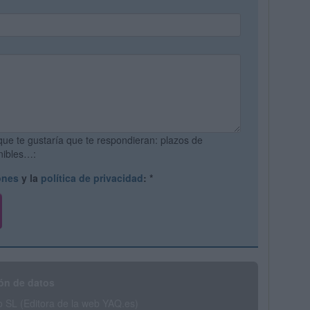
que te gustaría que te respondieran: plazos de
onibles…:
ones
y la
política de privacidad
:
*
ón de datos
SL (Editora de la web YAQ.es)