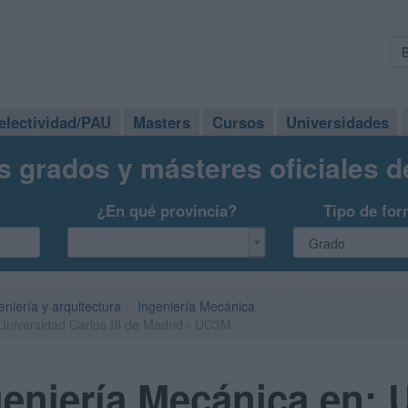
electividad/PAU
Masters
Cursos
Universidades
s grados y másteres oficiales 
¿En qué provincia?
Tipo de for
eniería y arquitectura
Ingeniería Mecánica
Universidad Carlos III de Madrid - UC3M
eniería Mecánica en: 