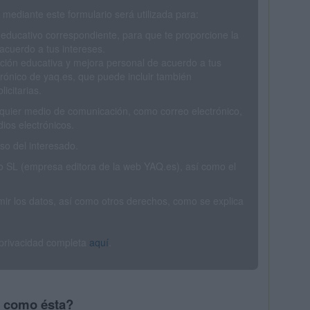
mediante este formulario será utilizada para:
 educativo correspondiente, para que te proporcione la
acuerdo a tus intereses.
ción educativa y mejora personal de acuerdo a tus
trónico de yaq.es, que puede incluir también
icitarias.
ualquier medio de comunicación, como correo electrónico,
ios electrónicos.
o del interesado.
SL (empresa editora de la web YAQ.es), así como el
rimir los datos, así como otros derechos, como se explica
 privacidad completa
aquí
.
s como ésta?