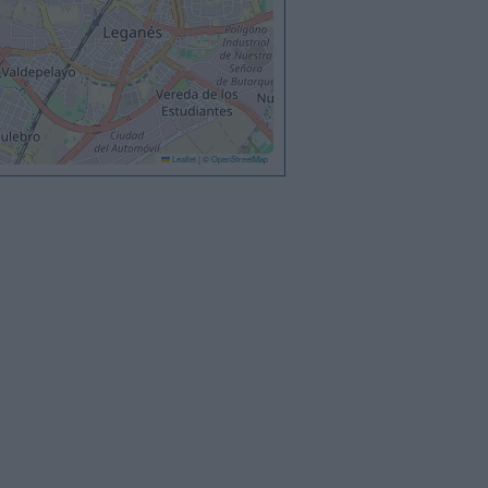
Leaflet
|
©
OpenStreetMap