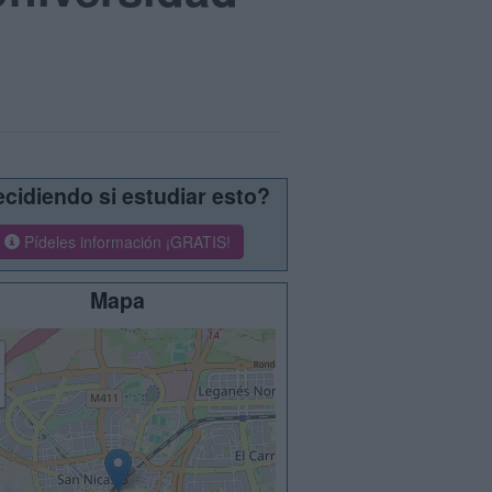
cidiendo si estudiar esto?
Pídeles información ¡GRATIS!
Mapa