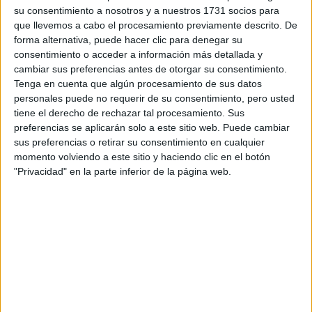
su consentimiento a nosotros y a nuestros 1731 socios para
que llevemos a cabo el procesamiento previamente descrito. De
¿Qué quieres preguntar?
*
forma alternativa, puede hacer clic para denegar su
consentimiento o acceder a información más detallada y
cambiar sus preferencias antes de otorgar su consentimiento.
Tenga en cuenta que algún procesamiento de sus datos
personales puede no requerir de su consentimiento, pero usted
tiene el derecho de rechazar tal procesamiento. Sus
Escribe aquí las dudas o preguntas que te gustaría que te
preferencias se aplicarán solo a este sitio web. Puede cambiar
respondieran: plazos de preinscripción, precios, plazas
sus preferencias o retirar su consentimiento en cualquier
disponibles…:
momento volviendo a este sitio y haciendo clic en el botón
"Privacidad" en la parte inferior de la página web.
Acepto los
términos y condiciones
y la
política de
privacidad
:
*
Información básica sobre protección de datos