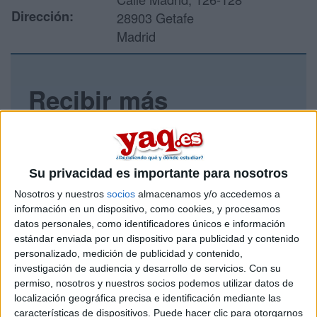
Dirección:
28903 Getafe
Madrid
Recibir más
información
Rellena este formulario con tus datos y un texto con las
preguntas que quieres hacer. Al pulsar el botón de enviar,
Su privacidad es importante para nosotros
los datos y la pregunta que has introducido se enviarán
Nosotros y nuestros
socios
almacenamos y/o accedemos a
por correo electrónico al centro educativo para que te
información en un dispositivo, como cookies, y procesamos
respondan ellos directamente.
datos personales, como identificadores únicos e información
Tu nombre:
*
estándar enviada por un dispositivo para publicidad y contenido
personalizado, medición de publicidad y contenido,
investigación de audiencia y desarrollo de servicios.
Con su
Tus apellidos:
*
permiso, nosotros y nuestros socios podemos utilizar datos de
localización geográfica precisa e identificación mediante las
Tu email:
*
características de dispositivos. Puede hacer clic para otorgarnos