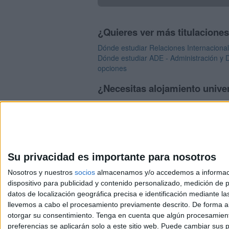
¿Quieres ver más titulacione
Dónde estudiar Relaciones Internacional
Dónde estudiar ADE - Administración y D
opciones
¿Necesitas alojamiento univer
>> Residencias de estudiantes y colegi
Su privacidad es importante para nosotros
Nosotros y nuestros
socios
almacenamos y/o accedemos a información
dispositivo para publicidad y contenido personalizado, medición de pu
Avis
datos de localización geográfica precisa e identificación mediante l
© 2003-2026
Compá
llevemos a cabo el procesamiento previamente descrito. De forma al
otorgar su consentimiento.
Tenga en cuenta que algún procesamiento
preferencias se aplicarán solo a este sitio web. Puede cambiar sus p