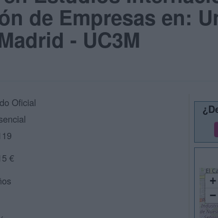
ión de Empresas en: U
e Madrid - UC3M
do Oficial
¿De
sencial
119
15 €
ños
+
−