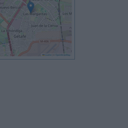
Leaflet
|
©
OpenStreetMap