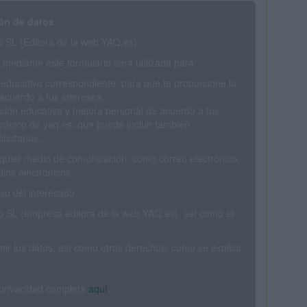
ón de datos
SL (Editora de la web YAQ.es)
mediante este formulario será utilizada para:
 educativo correspondiente, para que te proporcione la
acuerdo a tus intereses.
ción educativa y mejora personal de acuerdo a tus
trónico de yaq.es, que puede incluir también
icitarias.
ualquier medio de comunicación, como correo electrónico,
ios electrónicos.
o del interesado.
SL (empresa editora de la web YAQ.es), así como el
rimir los datos, así como otros derechos, como se explica
 privacidad completa
aquí
.