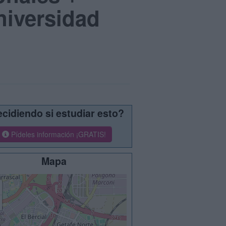
niversidad
cidiendo si estudiar esto?
Pídeles información ¡GRATIS!
Mapa