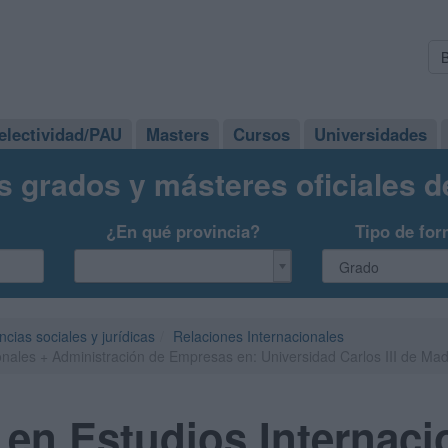
electividad/PAU
Masters
Cursos
Universidades
s grados y másteres oficiales 
¿En qué provincia?
Tipo de for
ncias sociales y jurídicas
Relaciones Internacionales
onales + Administración de Empresas en: Universidad Carlos III de Ma
en Estudios Internaci