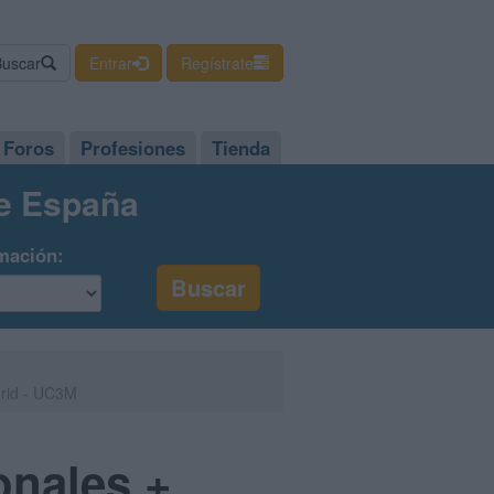
Buscar
Entrar
Regístrate
Foros
Profesiones
Tienda
de España
mación:
drid - UC3M
onales +