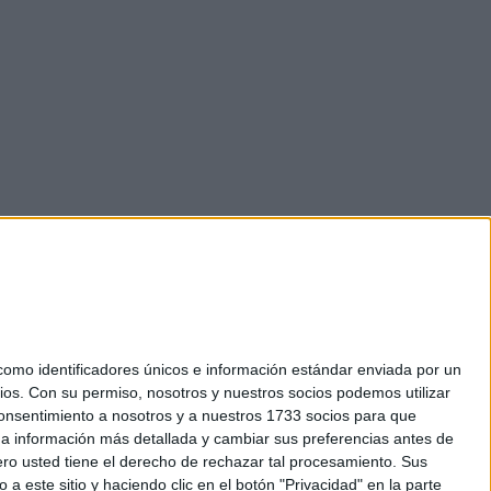
mo identificadores únicos e información estándar enviada por un
ios.
Con su permiso, nosotros y nuestros socios podemos utilizar
okies
 consentimiento a nosotros y a nuestros 1733 socios para que
el. +34 91 593 2767
 a información más detallada y cambiar sus preferencias antes de
o usted tiene el derecho de rechazar tal procesamiento. Sus
a este sitio y haciendo clic en el botón "Privacidad" en la parte