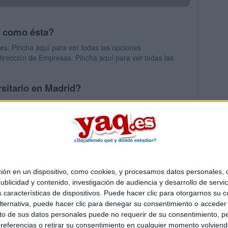
s como ésta?
es: Pincha aquí para ver todas las opciones
irección de Empresas: Pincha aquí para ver todas las
sitario en Madrid?
os mayores en Madrid
 en un dispositivo, como cookies, y procesamos datos personales, co
Quiénes somos
|
Contactar
|
Anúnciate
blicidad y contenido, investigación de audiencia y desarrollo de servic
o legal
|
Politica de privacidad
|
Condiciones generales
|
Política de co
as características de dispositivos. Puede hacer clic para otorgarnos su
s Mediterráneo S.L.
- Diego de León 47 - 28006 Madrid [ESPAÑA] - T
ternativa, puede hacer clic para denegar su consentimiento o acceder
 de sus datos personales puede no requerir de su consentimiento, per
referencias o retirar su consentimiento en cualquier momento volviendo 