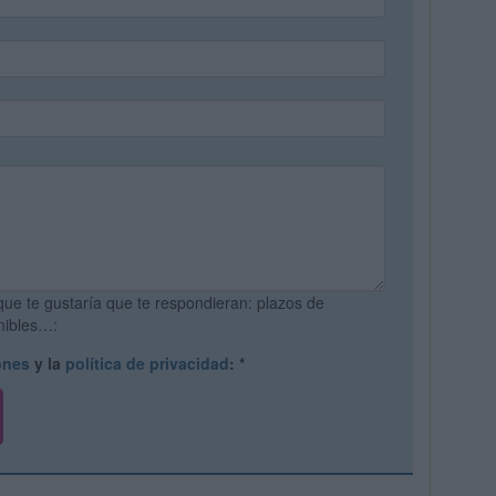
que te gustaría que te respondieran: plazos de
onibles…:
ones
y la
política de privacidad
:
*