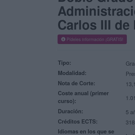
Administrac
Carlos III d
Pídeles información ¡GRATIS!
Tipo:
Gra
Modalidad:
Pre
Nota de Corte:
13,
Coste anual (primer
1.0
curso):
Duración:
5 a
Créditos ECTS:
318
Idiomas en los que se