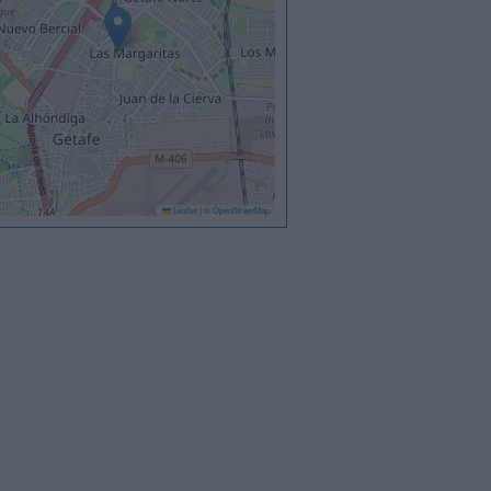
Leaflet
|
©
OpenStreetMap