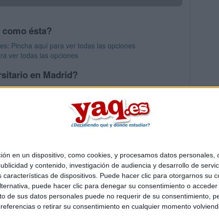
s como ésta?
es: Pincha aquí para ver todas las opciones
ra ver todas las opciones
sitario en Madrid?
os mayores en Madrid
 en un dispositivo, como cookies, y procesamos datos personales, co
Quiénes somos
|
Contactar
|
Anúnciate
blicidad y contenido, investigación de audiencia y desarrollo de servic
o legal
|
Politica de privacidad
|
Condiciones generales
|
Política de co
as características de dispositivos. Puede hacer clic para otorgarnos su
s Mediterráneo S.L.
- Diego de León 47 - 28006 Madrid [ESPAÑA] - T
ternativa, puede hacer clic para denegar su consentimiento o acceder
 de sus datos personales puede no requerir de su consentimiento, per
referencias o retirar su consentimiento en cualquier momento volviendo 