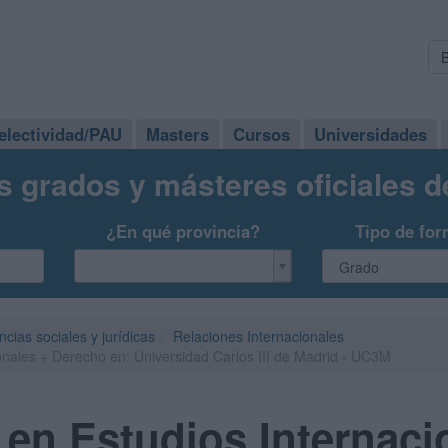
electividad/PAU
Masters
Cursos
Universidades
s grados y másteres oficiales 
¿En qué provincia?
Tipo de for
ncias sociales y jurídicas
Relaciones Internacionales
onales + Derecho en: Universidad Carlos III de Madrid - UC3M
en Estudios Internaci