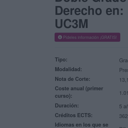
Derecho en: 
UC3M
Pídeles información ¡GRATIS!
Tipo:
Gra
Modalidad:
Pre
Nota de Corte:
13,
Coste anual (primer
1.0
curso):
Duración:
5 a
Créditos ECTS:
362
Idiomas en los que se