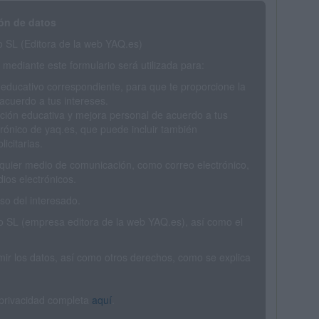
ón de datos
SL (Editora de la web YAQ.es)
mediante este formulario será utilizada para:
 educativo correspondiente, para que te proporcione la
acuerdo a tus intereses.
ción educativa y mejora personal de acuerdo a tus
trónico de yaq.es, que puede incluir también
icitarias.
ualquier medio de comunicación, como correo electrónico,
ios electrónicos.
o del interesado.
SL (empresa editora de la web YAQ.es), así como el
rimir los datos, así como otros derechos, como se explica
 privacidad completa
aquí
.