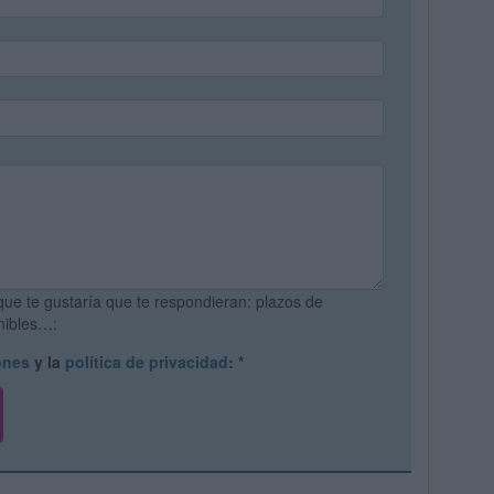
que te gustaría que te respondieran: plazos de
onibles…:
ones
y la
política de privacidad
:
*