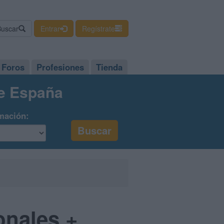
Buscar
Entrar
Regístrate
Foros
Profesiones
Tienda
de España
mación:
onales +