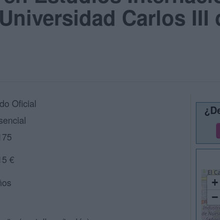
Universidad Carlos III 
do Oficial
¿De
sencial
175
15 €
ños
+
−