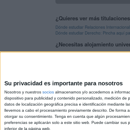
¿Quieres ver más titulacione
Dónde estudiar Relaciones Internacional
Dónde estudiar Derecho: Pincha aquí pa
¿Necesitas alojamiento univer
>> Residencias de estudiantes y colegi
Su privacidad es importante para nosotros
Nosotros y nuestros
socios
almacenamos y/o accedemos a información
dispositivo para publicidad y contenido personalizado, medición de pu
Avis
datos de localización geográfica precisa e identificación mediante l
© 2003-2026
Compá
llevemos a cabo el procesamiento previamente descrito. De forma al
otorgar su consentimiento.
Tenga en cuenta que algún procesamiento
preferencias se aplicarán solo a este sitio web. Puede cambiar sus p
inferior de la página web.