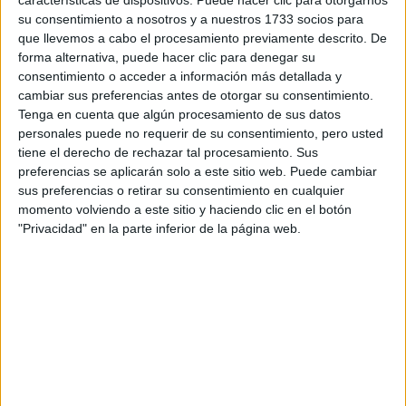
características de dispositivos. Puede hacer clic para otorgarnos
Tu email:
*
su consentimiento a nosotros y a nuestros 1733 socios para
que llevemos a cabo el procesamiento previamente descrito. De
¿Qué quieres preguntar?
*
forma alternativa, puede hacer clic para denegar su
consentimiento o acceder a información más detallada y
cambiar sus preferencias antes de otorgar su consentimiento.
Tenga en cuenta que algún procesamiento de sus datos
personales puede no requerir de su consentimiento, pero usted
tiene el derecho de rechazar tal procesamiento. Sus
preferencias se aplicarán solo a este sitio web. Puede cambiar
Escribe aquí las dudas o preguntas que te gustaría que te
sus preferencias o retirar su consentimiento en cualquier
respondieran: plazos de preinscripción, precios, plazas
momento volviendo a este sitio y haciendo clic en el botón
disponibles…:
"Privacidad" en la parte inferior de la página web.
Acepto los
términos y condiciones
y la
política de
privacidad
:
*