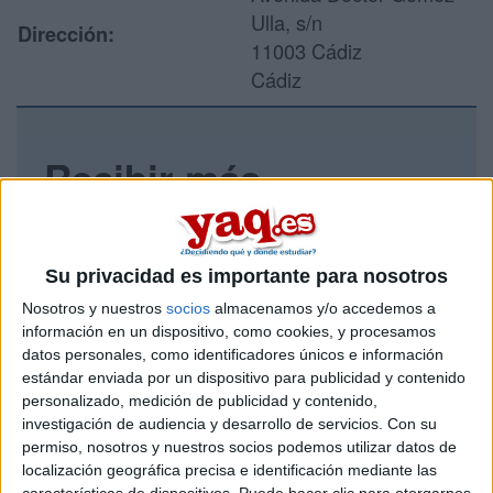
Ulla, s/n
Dirección:
11003 Cádiz
Cádiz
Recibir más
información
Rellena este formulario con tus datos y un texto con las
Su privacidad es importante para nosotros
preguntas que quieres hacer. Al pulsar el botón de enviar,
los datos y la pregunta que has introducido se enviarán
Nosotros y nuestros
socios
almacenamos y/o accedemos a
por correo electrónico al centro educativo para que te
información en un dispositivo, como cookies, y procesamos
respondan ellos directamente.
datos personales, como identificadores únicos e información
estándar enviada por un dispositivo para publicidad y contenido
Tu nombre:
*
personalizado, medición de publicidad y contenido,
investigación de audiencia y desarrollo de servicios.
Con su
Tus apellidos:
*
permiso, nosotros y nuestros socios podemos utilizar datos de
localización geográfica precisa e identificación mediante las