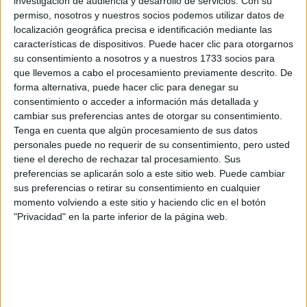
investigación de audiencia y desarrollo de servicios.
Con su
preguntas que quieres hacer. Al pulsar el botón de enviar,
permiso, nosotros y nuestros socios podemos utilizar datos de
los datos y la pregunta que has introducido se enviarán
por correo electrónico al centro educativo para que te
localización geográfica precisa e identificación mediante las
respondan ellos directamente.
características de dispositivos. Puede hacer clic para otorgarnos
su consentimiento a nosotros y a nuestros 1733 socios para
Tu nombre:
*
que llevemos a cabo el procesamiento previamente descrito. De
forma alternativa, puede hacer clic para denegar su
Tus apellidos:
*
consentimiento o acceder a información más detallada y
cambiar sus preferencias antes de otorgar su consentimiento.
Tenga en cuenta que algún procesamiento de sus datos
Tu email:
*
personales puede no requerir de su consentimiento, pero usted
tiene el derecho de rechazar tal procesamiento. Sus
preferencias se aplicarán solo a este sitio web. Puede cambiar
¿Qué quieres preguntar?
*
sus preferencias o retirar su consentimiento en cualquier
momento volviendo a este sitio y haciendo clic en el botón
"Privacidad" en la parte inferior de la página web.
Escribe aquí las dudas o preguntas que te gustaría que te
respondieran: plazos de preinscripción, precios, plazas
disponibles…: