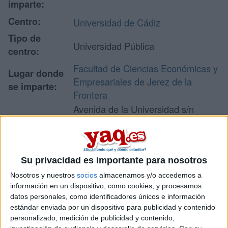
imparte:
Centro:
Universidad de Cádiz
Tipo de
Universidad Pública
centro:
Facultad de Ciencias Económicas y
Lugar donde
Empresariales de Jerez de la
se imparte:
Frontera
Avenida de la Universidad s/n
Dirección:
11405 Jerez de la Frontera
Cádiz
Su privacidad es importante para nosotros
Recibir más
Nosotros y nuestros
socios
almacenamos y/o accedemos a
información en un dispositivo, como cookies, y procesamos
información
datos personales, como identificadores únicos e información
estándar enviada por un dispositivo para publicidad y contenido
personalizado, medición de publicidad y contenido,
Rellena este formulario con tus datos y un texto con las