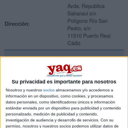
Avda. Republica
Saharaui s/n
Polígono Río San
Dirección:
Pedro, s/n
11510 Puerto Real
Cádiz
Recibir más
información
Su privacidad es importante para nosotros
Rellena este formulario con tus datos y un texto con las
Nosotros y nuestros
socios
almacenamos y/o accedemos a
preguntas que quieres hacer. Al pulsar el botón de enviar,
información en un dispositivo, como cookies, y procesamos
los datos y la pregunta que has introducido se enviarán
datos personales, como identificadores únicos e información
por correo electrónico al centro educativo para que te
estándar enviada por un dispositivo para publicidad y contenido
respondan ellos directamente.
personalizado, medición de publicidad y contenido,
investigación de audiencia y desarrollo de servicios.
Con su
Tu nombre:
*
permiso, nosotros y nuestros socios podemos utilizar datos de