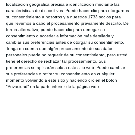
localización geográfica precisa e identificación mediante las
Tus apellidos:
*
características de dispositivos. Puede hacer clic para otorgarnos
su consentimiento a nosotros y a nuestros 1733 socios para
que llevemos a cabo el procesamiento previamente descrito. De
Tu email:
*
forma alternativa, puede hacer clic para denegar su
consentimiento o acceder a información más detallada y
¿Qué quieres preguntar?
*
cambiar sus preferencias antes de otorgar su consentimiento.
Tenga en cuenta que algún procesamiento de sus datos
personales puede no requerir de su consentimiento, pero usted
tiene el derecho de rechazar tal procesamiento. Sus
preferencias se aplicarán solo a este sitio web. Puede cambiar
sus preferencias o retirar su consentimiento en cualquier
momento volviendo a este sitio y haciendo clic en el botón
Escribe aquí las dudas o preguntas que te gustaría que te
"Privacidad" en la parte inferior de la página web.
respondieran: plazos de preinscripción, precios, plazas
disponibles…:
Acepto los
términos y condiciones
y la
política de
privacidad
:
*