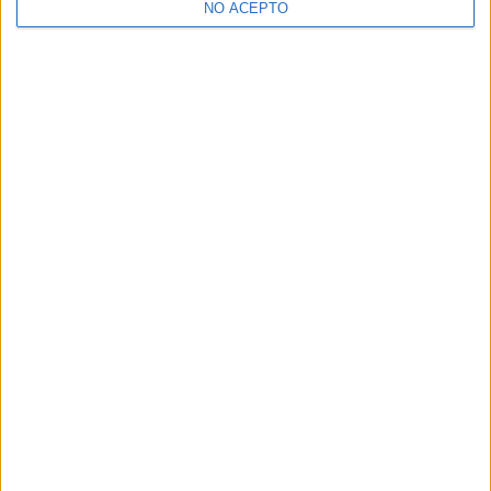
NO ACEPTO
¿Decidiendo si estudiar esto?
Pídeles información ¡GRATIS!
Mapa
+
−
Leaflet
|
©
OpenStreetMap