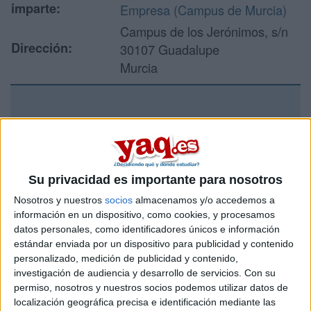
imparte:
Empresa (Campus de Murcia)
Campus de los Jerónimos, s/n
Dirección:
30107 Guadalupe
Murcia
Recibir más
información
Su privacidad es importante para nosotros
Rellena este formulario con tus datos y un texto con las
preguntas que quieres hacer. Al pulsar el botón de enviar,
Nosotros y nuestros
socios
almacenamos y/o accedemos a
los datos y la pregunta que has introducido se enviarán
información en un dispositivo, como cookies, y procesamos
por correo electrónico al centro educativo para que te
datos personales, como identificadores únicos e información
respondan ellos directamente.
estándar enviada por un dispositivo para publicidad y contenido
personalizado, medición de publicidad y contenido,
Tu nombre:
*
investigación de audiencia y desarrollo de servicios.
Con su
permiso, nosotros y nuestros socios podemos utilizar datos de
Tus apellidos:
*
localización geográfica precisa e identificación mediante las