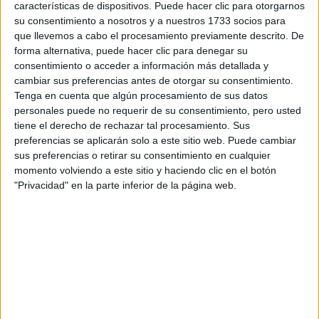
características de dispositivos. Puede hacer clic para otorgarnos
su consentimiento a nosotros y a nuestros 1733 socios para
Tu email:
*
que llevemos a cabo el procesamiento previamente descrito. De
forma alternativa, puede hacer clic para denegar su
¿Qué quieres preguntar?
*
consentimiento o acceder a información más detallada y
cambiar sus preferencias antes de otorgar su consentimiento.
Tenga en cuenta que algún procesamiento de sus datos
personales puede no requerir de su consentimiento, pero usted
tiene el derecho de rechazar tal procesamiento. Sus
preferencias se aplicarán solo a este sitio web. Puede cambiar
sus preferencias o retirar su consentimiento en cualquier
Escribe aquí las dudas o preguntas que te gustaría que te
momento volviendo a este sitio y haciendo clic en el botón
respondieran: plazos de preinscripción, precios, plazas
"Privacidad" en la parte inferior de la página web.
disponibles…:
Acepto los
términos y condiciones
y la
política de
privacidad
:
*