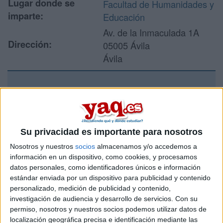
Lugar donde se
Facultad de Humanidades y
imparte:
Educación
Av. de la Inmaculada 1A
Dirección:
05005 Ávila
Ávila
Recibir más
información
Su privacidad es importante para nosotros
Rellena este formulario con tus datos y un texto con las
Nosotros y nuestros
socios
almacenamos y/o accedemos a
preguntas que quieres hacer. Al pulsar el botón de enviar,
información en un dispositivo, como cookies, y procesamos
los datos y la pregunta que has introducido se enviarán
datos personales, como identificadores únicos e información
por correo electrónico al centro educativo para que te
estándar enviada por un dispositivo para publicidad y contenido
respondan ellos directamente.
personalizado, medición de publicidad y contenido,
Tu nombre:
*
investigación de audiencia y desarrollo de servicios.
Con su
permiso, nosotros y nuestros socios podemos utilizar datos de
localización geográfica precisa e identificación mediante las