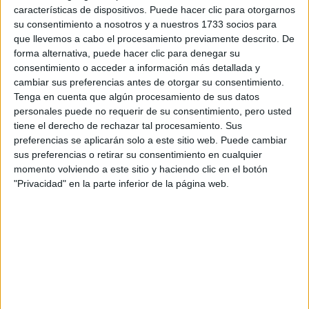
Tus apellidos:
*
características de dispositivos. Puede hacer clic para otorgarnos
su consentimiento a nosotros y a nuestros 1733 socios para
Tu email:
*
que llevemos a cabo el procesamiento previamente descrito. De
forma alternativa, puede hacer clic para denegar su
consentimiento o acceder a información más detallada y
¿Qué quieres preguntar?
*
cambiar sus preferencias antes de otorgar su consentimiento.
Tenga en cuenta que algún procesamiento de sus datos
personales puede no requerir de su consentimiento, pero usted
tiene el derecho de rechazar tal procesamiento. Sus
preferencias se aplicarán solo a este sitio web. Puede cambiar
sus preferencias o retirar su consentimiento en cualquier
momento volviendo a este sitio y haciendo clic en el botón
Escribe aquí las dudas o preguntas que te gustaría que te
respondieran: plazos de preinscripción, precios, plazas
"Privacidad" en la parte inferior de la página web.
disponibles…:
Acepto los
términos y condiciones
y la
política de
privacidad
:
*