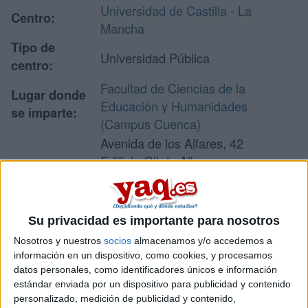
Universidad de Castilla - La
Centro:
Mancha
Tipo de
Universidad Pública
centro:
Facultad de Ciencias de la
Lugar donde
Educación y Humanidades
se imparte:
(Campus Cuenca)
Avenida de los Alfares, 42
Edificio Gil de Albornoz
Dirección:
16071 Cuenca
Cuenca
Su privacidad es importante para nosotros
Nosotros y nuestros
socios
almacenamos y/o accedemos a
Recibir más
información en un dispositivo, como cookies, y procesamos
datos personales, como identificadores únicos e información
información
estándar enviada por un dispositivo para publicidad y contenido
personalizado, medición de publicidad y contenido,