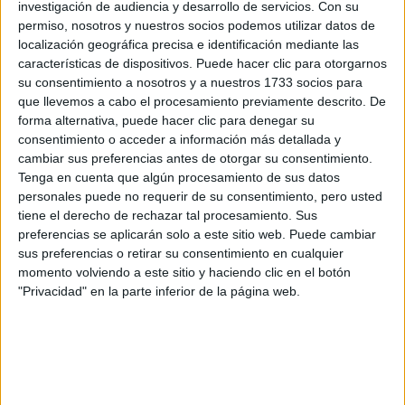
Rellena este formulario con tus datos y un texto con las
investigación de audiencia y desarrollo de servicios.
Con su
preguntas que quieres hacer. Al pulsar el botón de enviar,
permiso, nosotros y nuestros socios podemos utilizar datos de
los datos y la pregunta que has introducido se enviarán
localización geográfica precisa e identificación mediante las
por correo electrónico al centro educativo para que te
características de dispositivos. Puede hacer clic para otorgarnos
respondan ellos directamente.
su consentimiento a nosotros y a nuestros 1733 socios para
que llevemos a cabo el procesamiento previamente descrito. De
Tu nombre:
*
forma alternativa, puede hacer clic para denegar su
consentimiento o acceder a información más detallada y
Tus apellidos:
*
cambiar sus preferencias antes de otorgar su consentimiento.
Tenga en cuenta que algún procesamiento de sus datos
personales puede no requerir de su consentimiento, pero usted
Tu email:
*
tiene el derecho de rechazar tal procesamiento. Sus
preferencias se aplicarán solo a este sitio web. Puede cambiar
¿Qué quieres preguntar?
*
sus preferencias o retirar su consentimiento en cualquier
momento volviendo a este sitio y haciendo clic en el botón
"Privacidad" en la parte inferior de la página web.
Escribe aquí las dudas o preguntas que te gustaría que te
respondieran: plazos de preinscripción, precios, plazas