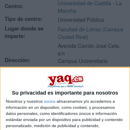
Universidad de Castilla - La
Centro:
Mancha
Tipo de centro:
Universidad Pública
Lugar donde se
Facultad de Letras (Campus
imparte:
Ciudad Real)
Avenida Camilo José Cela,
s/n
Dirección:
Campus Universitario
13071 Ciudad Real
Ciudad Real
Su privacidad es importante para nosotros
Recibir más
Nosotros y nuestros
socios
almacenamos y/o accedemos a
información en un dispositivo, como cookies, y procesamos
información
datos personales, como identificadores únicos e información
estándar enviada por un dispositivo para publicidad y contenido
Rellena este formulario con tus datos y un texto con las
personalizado, medición de publicidad y contenido,