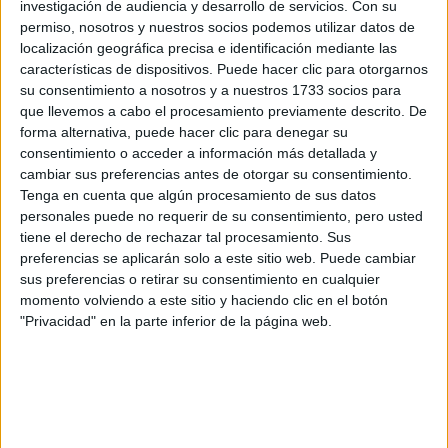
preguntas que quieres hacer. Al pulsar el botón de enviar,
investigación de audiencia y desarrollo de servicios.
Con su
los datos y la pregunta que has introducido se enviarán
permiso, nosotros y nuestros socios podemos utilizar datos de
por correo electrónico al centro educativo para que te
localización geográfica precisa e identificación mediante las
respondan ellos directamente.
características de dispositivos. Puede hacer clic para otorgarnos
Tu nombre:
*
su consentimiento a nosotros y a nuestros 1733 socios para
que llevemos a cabo el procesamiento previamente descrito. De
forma alternativa, puede hacer clic para denegar su
Tus apellidos:
*
consentimiento o acceder a información más detallada y
cambiar sus preferencias antes de otorgar su consentimiento.
Tenga en cuenta que algún procesamiento de sus datos
Tu email:
*
personales puede no requerir de su consentimiento, pero usted
tiene el derecho de rechazar tal procesamiento. Sus
¿Qué quieres preguntar?
*
preferencias se aplicarán solo a este sitio web. Puede cambiar
sus preferencias o retirar su consentimiento en cualquier
momento volviendo a este sitio y haciendo clic en el botón
"Privacidad" en la parte inferior de la página web.
Escribe aquí las dudas o preguntas que te gustaría que te
respondieran: plazos de preinscripción, precios, plazas
disponibles…: