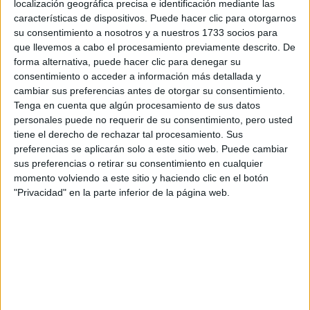
Tus apellidos:
*
localización geográfica precisa e identificación mediante las
características de dispositivos. Puede hacer clic para otorgarnos
su consentimiento a nosotros y a nuestros 1733 socios para
Tu email:
*
que llevemos a cabo el procesamiento previamente descrito. De
forma alternativa, puede hacer clic para denegar su
¿Qué quieres preguntar?
*
consentimiento o acceder a información más detallada y
cambiar sus preferencias antes de otorgar su consentimiento.
Tenga en cuenta que algún procesamiento de sus datos
personales puede no requerir de su consentimiento, pero usted
tiene el derecho de rechazar tal procesamiento. Sus
preferencias se aplicarán solo a este sitio web. Puede cambiar
sus preferencias o retirar su consentimiento en cualquier
Escribe aquí las dudas o preguntas que te gustaría que te
momento volviendo a este sitio y haciendo clic en el botón
respondieran: plazos de preinscripción, precios, plazas
"Privacidad" en la parte inferior de la página web.
disponibles…:
Acepto los
términos y condiciones
y la
política de
privacidad
:
*