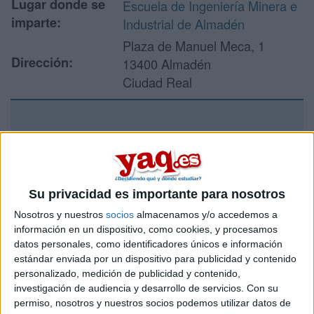
Lugar donde se
Escuela de Ingeniería Minera e
imparte:
Industrial de Almadén
Plaza de Manuel Meca, 1
Dirección:
13400 Almadén
Ciudad Real
Recibir más
información
Su privacidad es importante para nosotros
Rellena este formulario con tus datos y un texto con las
preguntas que quieres hacer. Al pulsar el botón de enviar,
Nosotros y nuestros
socios
almacenamos y/o accedemos a
los datos y la pregunta que has introducido se enviarán
información en un dispositivo, como cookies, y procesamos
por correo electrónico al centro educativo para que te
datos personales, como identificadores únicos e información
respondan ellos directamente.
estándar enviada por un dispositivo para publicidad y contenido
personalizado, medición de publicidad y contenido,
Tu nombre:
*
investigación de audiencia y desarrollo de servicios.
Con su
permiso, nosotros y nuestros socios podemos utilizar datos de