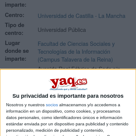
imparte:
Centro:
Universidad de Castilla - La Mancha
Tipo de
Universidad Pública
centro:
Lugar
Facultad de Ciencias Sociales y
donde se
Tecnologías de la Información
imparte:
(Campus Talavera de la Reina)
Avenida Real Fábrica de Seda s/n
Dirección:
45600 Talavera de la Reina
Toledo
Su privacidad es importante para nosotros
Nosotros y nuestros
socios
almacenamos y/o accedemos a
Recibir más
información en un dispositivo, como cookies, y procesamos
datos personales, como identificadores únicos e información
información
estándar enviada por un dispositivo para publicidad y contenido
personalizado, medición de publicidad y contenido,
Rellena este formulario con tus datos y un texto con las