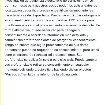
investigación de audiencia y desarrollo de servicios.
Con su
preguntas que quieres hacer. Al pulsar el botón de enviar,
permiso, nosotros y nuestros socios podemos utilizar datos de
los datos y la pregunta que has introducido se enviarán
localización geográfica precisa e identificación mediante las
por correo electrónico al centro educativo para que te
características de dispositivos. Puede hacer clic para otorgarnos
respondan ellos directamente.
su consentimiento a nosotros y a nuestros 1731 socios para
Tu nombre:
*
que llevemos a cabo el procesamiento previamente descrito. De
forma alternativa, puede hacer clic para denegar su
consentimiento o acceder a información más detallada y
Tus apellidos:
*
cambiar sus preferencias antes de otorgar su consentimiento.
Tenga en cuenta que algún procesamiento de sus datos
personales puede no requerir de su consentimiento, pero usted
Tu email:
*
tiene el derecho de rechazar tal procesamiento. Sus
preferencias se aplicarán solo a este sitio web. Puede cambiar
¿Qué quieres preguntar?
*
sus preferencias o retirar su consentimiento en cualquier
momento volviendo a este sitio y haciendo clic en el botón
"Privacidad" en la parte inferior de la página web.
Escribe aquí las dudas o preguntas que te gustaría que te
respondieran: plazos de preinscripción, precios, plazas