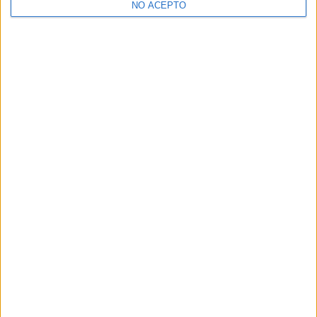
NO ACEPTO
¿Decidiendo si estudiar esto?
Pídeles información ¡GRATIS!
Mapa
+
−
Leaflet
|
©
OpenStreetMap