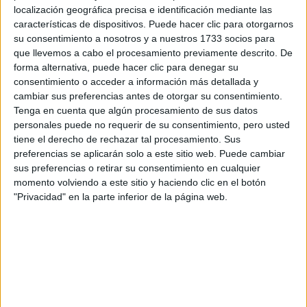
localización geográfica precisa e identificación mediante las
Tu nombre:
*
características de dispositivos. Puede hacer clic para otorgarnos
su consentimiento a nosotros y a nuestros 1733 socios para
Tus apellidos:
*
que llevemos a cabo el procesamiento previamente descrito. De
forma alternativa, puede hacer clic para denegar su
consentimiento o acceder a información más detallada y
Tu email:
*
cambiar sus preferencias antes de otorgar su consentimiento.
Tenga en cuenta que algún procesamiento de sus datos
¿Qué quieres preguntar?
*
personales puede no requerir de su consentimiento, pero usted
tiene el derecho de rechazar tal procesamiento. Sus
preferencias se aplicarán solo a este sitio web. Puede cambiar
sus preferencias o retirar su consentimiento en cualquier
momento volviendo a este sitio y haciendo clic en el botón
"Privacidad" en la parte inferior de la página web.
Escribe aquí las dudas o preguntas que te gustaría que te
respondieran: plazos de preinscripción, precios, plazas
disponibles…:
Acepto los
términos y condiciones
y la
política de
privacidad
:
*