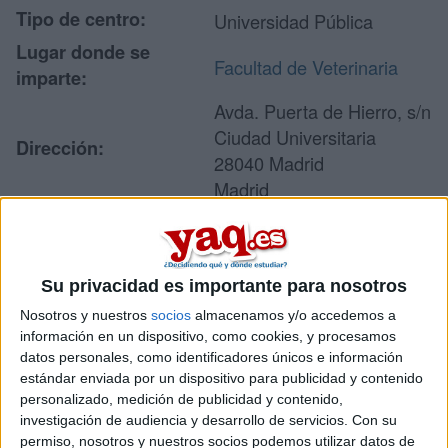
Tipo de centro:
Universidad Pública
Lugar donde se
Facultad de Veterinaria
imparte:
Avda. Puerta de Hierro, s/n
Ciudad Universitaria
Dirección:
28040 Madrid
Madrid
Recibir más
Su privacidad es importante para nosotros
información
Nosotros y nuestros
socios
almacenamos y/o accedemos a
información en un dispositivo, como cookies, y procesamos
Rellena este formulario con tus datos y un texto con las
datos personales, como identificadores únicos e información
preguntas que quieres hacer. Al pulsar el botón de enviar,
estándar enviada por un dispositivo para publicidad y contenido
los datos y la pregunta que has introducido se enviarán
personalizado, medición de publicidad y contenido,
por correo electrónico al centro educativo para que te
investigación de audiencia y desarrollo de servicios.
Con su
respondan ellos directamente.
permiso, nosotros y nuestros socios podemos utilizar datos de